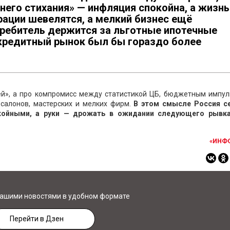
днего стихания» — инфляция спокойна, а жизнь
рации шевелятся, а мелкий бизнес ещё
отребитель держится за льготные ипотечные
 кредитный рынок был бы гораздо более
ей», а про компромисс между статистикой ЦБ, бюджетным импул
 салонов, мастерских и мелких фирм.
В этом смысле Россия с
койными, а руки — дрожать в ожидании следующего рывка
«ИНФ
нашими новостями в удобном формате
Перейти в Дзен