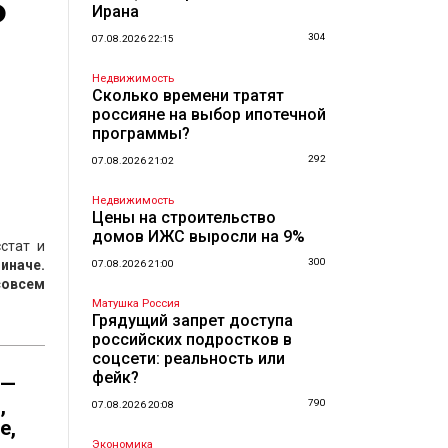
Б
Ирана
304
07.08.2026 22:15
Недвижимость
Сколько времени тратят
россияне на выбор ипотечной
программы?
292
07.08.2026 21:02
Недвижимость
Цены на строительство
домов ИЖС выросли на 9%
стат и
300
иначе.
07.08.2026 21:00
совсем
Матушка Россия
Грядущий запрет доступа
российских подростков в
соцсети: реальность или
фейк?
 —
,
790
07.08.2026 20:08
е,
Экономика