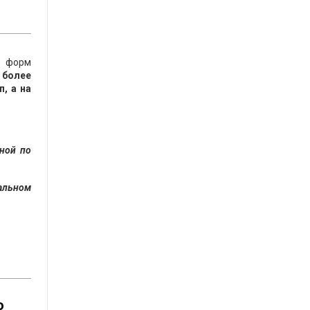
х форм
 более
, а на
ной по
еальном
о