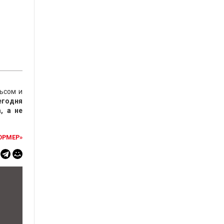
ьсом и
егодня
, а не
ОРМЕР»