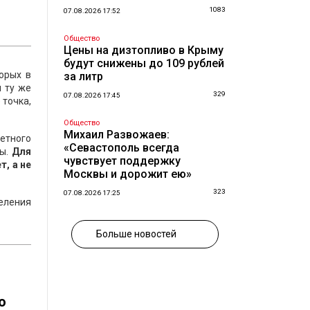
1083
07.08.2026 17:52
Общество
Цены на дизтопливо в Крыму
будут снижены до 109 рублей
орых в
за литр
ы ту же
329
07.08.2026 17:45
 точка,
Общество
Михаил Развожаев:
жетного
«Севастополь всегда
сы.
Для
чувствует поддержку
, а не
Москвы и дорожит ею»
323
07.08.2026 17:25
селения
Больше новостей
о