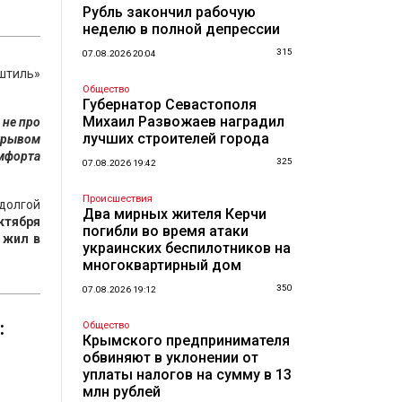
Рубль закончил рабочую
неделю в полной депрессии
315
07.08.2026 20:04
штиль»
Общество
Губернатор Севастополя
Михаил Развожаев наградил
 не про
лучших строителей города
отрывом
омфорта
325
07.08.2026 19:42
Происшествия
долгой
Два мирных жителя Керчи
ктября
погибли во время атаки
 жил в
украинских беспилотников на
многоквартирный дом
350
07.08.2026 19:12
:
Общество
Крымского предпринимателя
обвиняют в уклонении от
уплаты налогов на сумму в 13
млн рублей