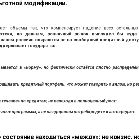
льготной модификации.
вает объёмы так, что компенсирует падение всех остальны
потеки, по данным, розничный рынок выглядел бы куда
инансы россиян опираются не на свободный кредитный доступ
оддерживает государство.
ывается в «норму», но фактически остаётся плотно распределён
аращивать кредитный портфель, что может говорить о вялом, но р
течение» по кредитам, не переходя в полноценный рост;
ных программах, а не на здоровом потребкредите и автокредите.
 состояние находиться «между»: не кризис, н