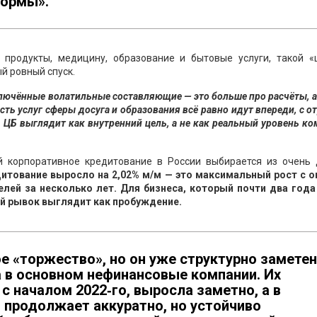
нормы».
 продукты, медицину, образование и бытовые услуги, такой «
й ровный спуск.
лючённые волатильные составляющие — это больше про расчёты, а
сть услуг сферы досуга и образования всё равно идут впереди, с 
 ЦБ выглядит как внутренний цель, а не как реальный уровень к
 корпоративное кредитование в России выбирается из очень 
дитование выросло на 2,02% м/м — это максимальный рост с о
елей за несколько лет. Для бизнеса, который почти два года
й рывок выглядит как пробуждение.
е «торжество», но он уже структурно заметен
 а в основном нефинансовые компании. Их
с началом 2022‑го, выросла заметно, а в
 продолжает аккуратно, но устойчиво