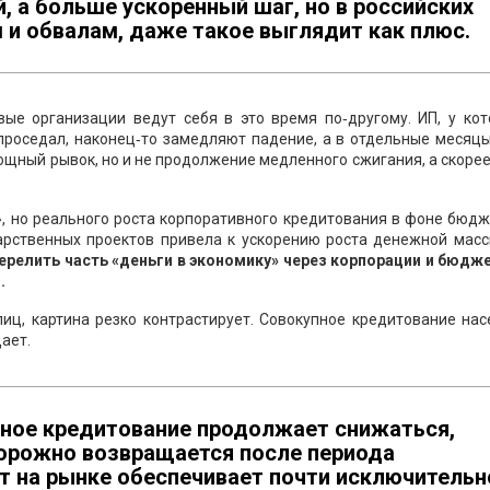
й, а больше ускоренный шаг, но в российских
 и обвалам, даже такое выглядит как плюс.
е организации ведут себя в это время по‑другому. ИП, у кот
проседал, наконец‑то замедляют падение, а в отдельные месяц
ощный рывок, но и не продолжение медленного сжигания, а скорее
», но реального роста корпоративного кредитования в фоне бюд
арственных проектов привела к ускорению роста денежной мас
релить часть «деньги в экономику» через корпорации и бюджет
.
иц, картина резко контрастирует. Совокупное кредитование на
ает.
ное кредитование продолжает снижаться,
орожно возвращается после периода
т на рынке обеспечивает почти исключительн