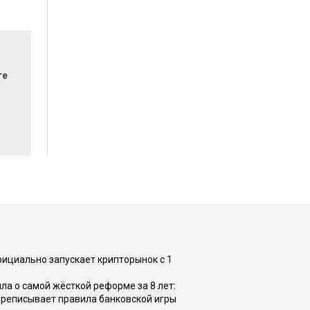
те
фициально запускает крипторынок с 1
а о самой жёсткой реформе за 8 лет:
ереписывает правила банковской игры