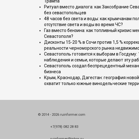
Трампа
Ритуал вместо диалога: как Заксобрание Сев
без севастопольцев
48 часов без света и воды: как крымчанам по
отсутствие света и воды во время ЧС?
Газ вместо бензина: как топливный кризис м
Севастополя?
Дисконты 15-20 % в Сочи против 1,5 % коррек
реальности черноморского рынка недвижим
Севастополь готовится к выборам в Госдуму: 
наблюдения и семьи, которые делают эту раб
Севастополь создал беспрецедентный механ
бизнеса
Крым, Краснодар, Дагестан: география новой
охватит только южные винодельческие терр
© 2014 - 2026 ruinformer.com
+7(978) 082 28 83
ruinformer@inbox.ru