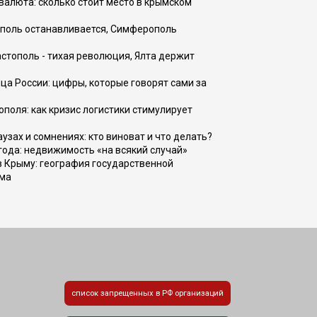
валюта: сколько стоит место в крымском
ополь останавливается, Симферополь
астополь - тихая революция, Ялта держит
ца России: цифры, которые говорят сами за
поля: как кризис логистики стимулирует
узах и сомнениях: кто виноват и что делать?
 года: недвижимость «на всякий случай»
в Крыму: география государственной
зма
список запрещенных в РФ организаций