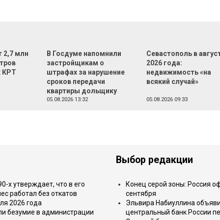
 2,7 млн
В Госдуме напомнили
Севастополь в авгус
тров
застройщикам о
2026 года:
х КРТ
штрафах за нарушение
недвижимость «на
сроков передачи
всякий случай»
квартиры дольщику
05.08.2026 13:32
05.08.2026 09:33
Выбор редакции
-х утверждает, что в его
Конец серой зоны: Россия о
ес работал без откатов
сентября
ля 2026 года
Эльвира Набиуллина объявил
или безумие в администрации
центральный банк России п