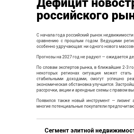
Дефицит новост
российского ры
С начала года российский рынок недвижимости 
сравнению с прошлым годом. Ведущими регио
особенно удручающая: ни одного нового массово
Прогнозы на 2027 год не радуют — ожидается д
По словам экспертов рынка, в ближайшие 2-3 г
некоторых регионах ситуация может стать
стабильными доходами, смогут успешно реа
экономическая обстановка улучшится. Застрой
рассрочки, акции и арендные схемы с правом вы
Появился также новый инструмент — лизинг а
многие потенциальные покупатели предпочита
Сегмент элитной недвижимост