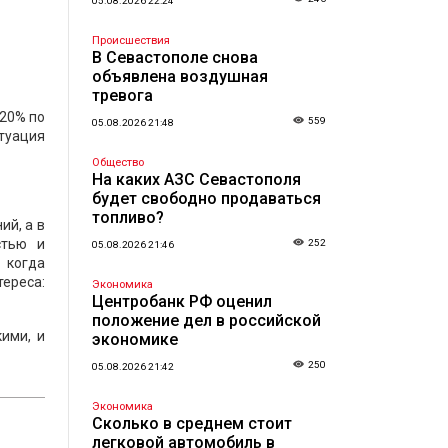
05.08.2026 22:24
Происшествия
В Севастополе снова
объявлена воздушная
тревога
 20% по
559
05.08.2026 21:48
туация
Общество
На каких АЗС Севастополя
будет свободно продаваться
топливо?
ий, а в
стью и
252
05.08.2026 21:46
 когда
тереса:
Экономика
Центробанк РФ оценил
положение дел в российской
ими, и
экономике
250
05.08.2026 21:42
Экономика
Сколько в среднем стоит
легковой автомобиль в