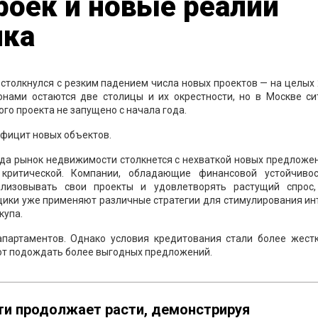
роек и новые реалии
нка
столкнулся с резким падением числа новых проектов — на целых
нами остаются две столицы и их окрестности, но в Москве си
го проекта не запущено с начала года.
ефицит новых объектов.
ода рынок недвижимости столкнется с нехваткой новых предложен
 критической. Компании, обладающие финансовой устойчиво
лизовывать свои проекты и удовлетворять растущий спрос,
щики уже применяют различные стратегии для стимулирования ин
купа.
партаментов. Однако условия кредитования стали более жестк
ют подождать более выгодных предложений.
и продолжает расти, демонстрируя