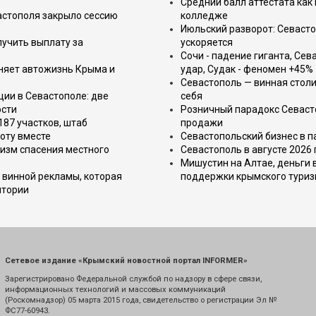
Средний балл аттестата как 
астополя закрыло сессию
колледже
Июльский разворот: Севаст
лучить выплату за
ускоряется
Сочи - падение гиганта, Сев
еняет автожизнь Крыма и
удар, Судак - феномен +45%
Севастополь — винная столи
ции в Севастополе: две
себя
ости
Розничный парадокс Севасто
187 участков, штаб
продажи
оту вместе
Севастопольский бизнес в па
изм спасения местного
Севастополь в августе 2026
Мишустин на Алтае, деньги 
 винной рекламы, которая
поддержки крымского тури
итории
Сетевое издание «Крымский новостной портал INFORMER»
Зарегистрировано Федеральной службой по надзору в сфере связи,
информационных технологий и массовых коммуникаций
(Роскомнадзор) 05 марта 2015 года, свидетельство о регистрации Эл №
ФС77-60943.