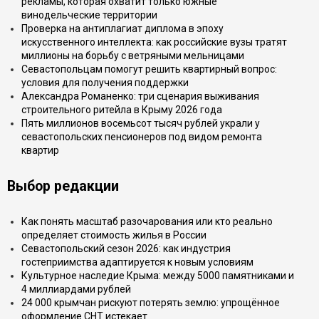
рекламы, которая охватит только южные
винодельческие территории
Проверка на антиплагиат диплома в эпоху
искусственного интеллекта: как российские вузы тратят
миллионы на борьбу с ветряными мельницами
Севастопольцам помогут решить квартирный вопрос:
условия для получения поддержки
Александра Романенко: три сценария выживания
строительного ритейла в Крыму 2026 года
Пять миллионов восемьсот тысяч рублей украли у
севастопольских пенсионеров под видом ремонта
квартир
Выбор редакции
Как понять масштаб разочарования или кто реально
определяет стоимость жилья в России
Севастопольский сезон 2026: как индустрия
гостеприимства адаптируется к новым условиям
Культурное наследие Крыма: между 5000 памятниками и
4 миллиардами рублей
24 000 крымчан рискуют потерять землю: упрощённое
оформление СНТ истекает