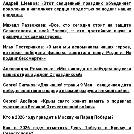
Андрей Шевцов: «Этот священный праздник объединяет
поколения и наполняет сердца гордостью за подвиг наших
предков»
Михаил Развожаев: «Все, кто сегодня стоит на защите
Севастополя и всей России, — это достойные внуки и
правнуки тех самых героев»
Илья Пестерников: «9 мая мы вспоминаем наших героев,
которые победили фашизм, защитили нашу Родину. Их
подвиг бессмертен»
Александра Романенко: «Мы никогда не забудем подвиги
наших отцов и дедов! С праздником!»
Сергей Сигунов: «Для нашей страны 9 Мая – священная дата
победы советского народа в самой разрушительной войне»
Сергей Аксёнов: «Крым свято хранит память о подвигах
участников Великой Отечественной войны»
Кто в 2026 году приедет в Москву на Парад Победы?
Как в 2026 году отметить День Победы в Крыму и
Севастополе?