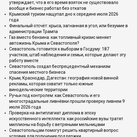
утверждает, что в его время взяток не существовало
вообще и бизнес работал без откатов
Крымский туризм нащупал дно к середине июля 2026
года
Финальный отсчёт: крыса, загнанная в угол, или безумие в
администрации Трампа
Газ вместо бензина: как топливный кризис меняет
автожизнь Крыма и Севастополя?
Севастополь готовится к выборам в Госдуму: 187
участков, штаб наблюдения и семьи, которые делают эту
работу вместе
Севастополь создал беспрецедентный механизм
спасения местного бизнеса
Крым, Краснодар, Дагестан: география новой винной
рекламы, которая охватит только южные
винодельческие территории
Ручьи под контролем: как Севастополь и его
многострадальные ливнёвки прошли проверку ливнем 9
июля 2026 года
Проверка на антиплагиат диплома в эпоху
искусственного интеллекта: как российские вузы тратят
миллионы на борьбу с ветряными мельницами
Севастопольцам помогут решить квартирный вопрос:
условия для получения поддержки