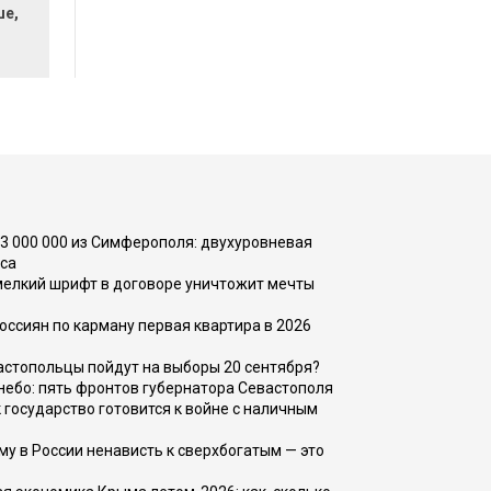
ше,
73 000 000 из Симферополя: двухуровневая
са
 мелкий шрифт в договоре уничтожит мечты
оссиян по карману первая квартира в 2026
вастопольцы пойдут на выборы 20 сентября?
, небо: пять фронтов губернатора Севастополя
 государство готовится к войне с наличным
ему в России ненависть к сверхбогатым — это