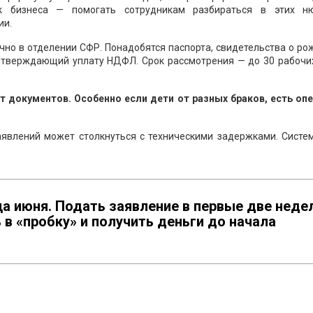
к бизнеса — помогать сотрудникам разбираться в этих ню
ии.
ично в отделении СФР. Понадобятся паспорта, свидетельства о р
одтверждающий уплату НДФЛ. Срок рассмотрения — до 30 рабочих
ет документов. Особенно если дети от разных браков, есть опе
заявлений может столкнуться с техническими задержками. Систе
а июня. Подать заявление в первые две неде
 в «пробку» и получить деньги до начала