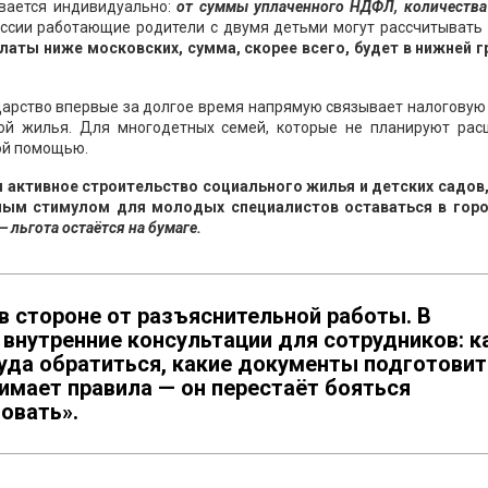
ывается индивидуально:
от суммы уплаченного НДФЛ, количества
оссии работающие родители с двумя детьми могут рассчитывать
латы ниже московских, сумма, скорее всего, будет в нижней г
дарство впервые за долгое время напрямую связывает налоговую
кой жилья. Для многодетных семей, которые не планируют рас
ой помощью.
я активное строительство социального жилья и детских садов,
ым стимулом для молодых специалистов оставаться в гор
 льгота остаётся на бумаге.
в стороне от разъяснительной работы. В
внутренние консультации для сотрудников: к
куда обратиться, какие документы подготовит
имает правила — он перестаёт бояться
овать».