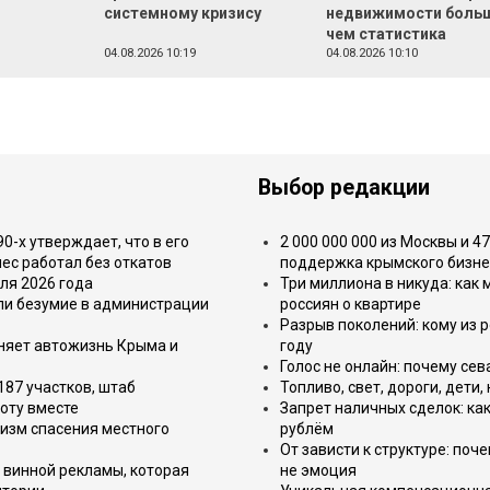
системному кризису
недвижимости боль
чем статистика
04.08.2026 10:19
04.08.2026 10:10
Выбор редакции
-х утверждает, что в его
2 000 000 000 из Москвы и 4
ес работал без откатов
поддержка крымского бизне
ля 2026 года
Три миллиона в никуда: как
или безумие в администрации
россиян о квартире
Разрыв поколений: кому из р
еняет автожизнь Крыма и
году
Голос не онлайн: почему се
187 участков, штаб
Топливо, свет, дороги, дети
оту вместе
Запрет наличных сделок: как
изм спасения местного
рублём
От зависти к структуре: поч
 винной рекламы, которая
не эмоция