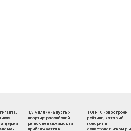
 гиганта,
1,5 миллиона пустых
ТОП-10 новостроек:
тихая
квартир: российский
рейтинг, который
та держит
рынок недвижимости
говорит о
феномен
приближается к
севастопольском ры