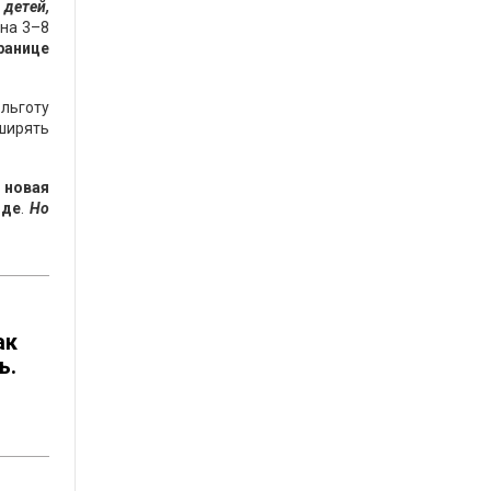
 детей,
 на 3–8
ранице
 льготу
ширять
 новая
оде
.
Но
ак
ь.