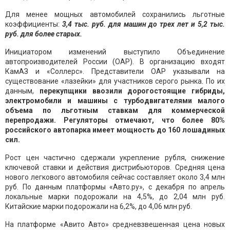
Для менее мощных автомобилей сохранились льготные
коэффициенты:
3,4 тыс. руб. для машин до трех лет и 5,2 тыс.
руб. для более старых.
Инициатором изменений выступило Объединение
автопроизводителей России (ОАР). В организацию входят
КамАЗ и «Соллерс». Представители ОАР указывали на
существование «лазейки» для участников серого рынка. По их
данным,
перекупщики ввозили дорогостоящие гибриды,
электромобили и машины с турбодвигателями малого
объема по льготным ставкам для коммерческой
перепродажи. Регуляторы отмечают, что более 80%
российского автопарка имеет мощность до 160 лошадиных
сил.
Рост цен частично сдержали укрепление рубля, снижение
ключевой ставки и действия дистрибьюторов. Средняя цена
нового легкового автомобиля сейчас составляет около 3,4 млн
руб. По данным платформы «Авто.ру», с декабря по апрель
локальные марки подорожали на 4,5%, до 2,04 млн руб.
Китайские марки подорожали на 6,2%, до 4,06 млн руб.
На платформе «Авито Авто» средневзвешенная цена новых