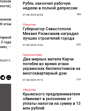
тополя
Рубль закончил рабочую
ности),
неделю в полной депрессии
186
07.08.2026 20:04
ионном
Об этом
Общество
Губернатор Севастополя
Михаил Развожаев наградил
первой
лучших строителей города
 3 года
205
07.08.2026 19:42
ние»,
—
Происшествия
Два мирных жителя Керчи
евшего.
погибли во время атаки
украинских беспилотников на
многоквартирный дом
219
07.08.2026 19:12
Общество
Крымского предпринимателя
обвиняют в уклонении от
уплаты налогов на сумму в 13
млн рублей