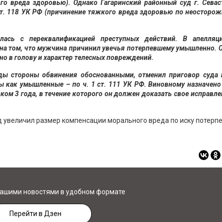
го вреда здоровью). Однако Гагаринский районный суд г. Севас
 ст. 118 УК РФ (причинение тяжкого вреда здоровью по неосторож
илась с переквалификацией преступных действий. В апелляц
 на том, что мужчина причинил увечья потерпевшему умышленно. 
но в голову и характер телесных повреждений.
ды стороны обвинения обоснованными, отменил приговор суда 
 как умышленные – по ч. 1 ст. 111 УК РФ. Виновному назначено
ом 3 года, в течение которого он должен доказать свое исправле
уд увеличил размер компенсации морального вреда по иску потерп
нашими новостями в удобном формате
Перейти в Дзен