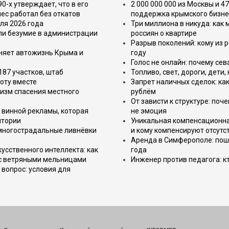
-х утверждает, что в его
2 000 000 000 из Москвы и 4
ес работал без откатов
поддержка крымского бизне
ля 2026 года
Три миллиона в никуда: как
или безумие в администрации
россиян о квартире
Разрыв поколений: кому из р
еняет автожизнь Крыма и
году
Голос не онлайн: почему се
187 участков, штаб
Топливо, свет, дороги, дети
оту вместе
Запрет наличных сделок: как
изм спасения местного
рублём
От зависти к структуре: поч
 винной рекламы, которая
не эмоция
итории
Уникальная компенсационная
 многострадальные ливнёвки
и кому компенсируют отсутс
Аренда в Симферополе: поша
усственного интеллекта: как
года
 с ветряными мельницами
Инженер против педагога: к
вопрос: условия для