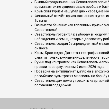
Бывший градоначальник Севастополя эпохи 90
время взяток не существовало вообще и бизн
Крымский туризм нащупал дно к середине ию
Финальный отсчёт: крыса, загнанная в угол, 
Трампа
Газ вместо бензина: как топливный кризис м
Севастополя?
Севастополь готовится к выборам в Госдуму: 
наблюдения и семьи, которые делают эту раб
Севастополь создал беспрецедентный механ
бизнеса
Крым, Краснодар, Дагестан: география новой
охватит только южные винодельческие терр
Ручьи под контролем: как Севастополь и его
прошли проверку ливнем 9 июля 2026 года
Проверка на антиплагиат диплома в эпоху иск
российские вузы тратят миллионы на борьбу
Севастопольцам помогут решить квартирный 
получения поддержки