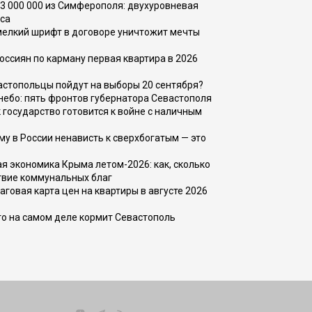
73 000 000 из Симферополя: двухуровневая
са
 мелкий шрифт в договоре уничтожит мечты
оссиян по карману первая квартира в 2026
вастопольцы пойдут на выборы 20 сентября?
, небо: пять фронтов губернатора Севастополя
 государство готовится к войне с наличным
ему в России ненависть к сверхбогатым — это
 экономика Крыма летом-2026: как, сколько
твие коммунальных благ
говая карта цен на квартиры в августе 2026
то на самом деле кормит Севастополь