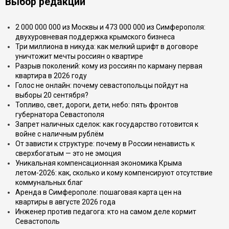
Выбор редакции
2 000 000 000 из Москвы и 473 000 000 из Симферополя:
двухуровневая поддержка крымского бизнеса
Три миллиона в никуда: как мелкий шрифт в договоре
уничтожит мечты россиян о квартире
Разрыв поколений: кому из россиян по карману первая
квартира в 2026 году
Голос не онлайн: почему севастопольцы пойдут на
выборы 20 сентября?
Топливо, свет, дороги, дети, небо: пять фронтов
губернатора Севастополя
Запрет наличных сделок: как государство готовится к
войне с наличным рублём
От зависти к структуре: почему в России ненависть к
сверхбогатым — это не эмоция
Уникальная компенсационная экономика Крыма
летом-2026: как, сколько и кому компенсируют отсутствие
коммунальных благ
Аренда в Симферополе: пошаговая карта цен на
квартиры в августе 2026 года
Инженер против педагога: кто на самом деле кормит
Севастополь