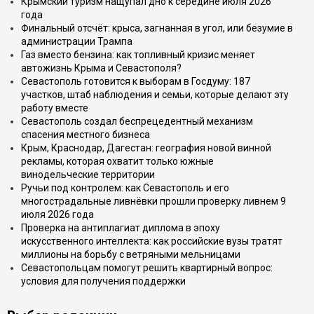
Крымский туризм нащупал дно к середине июля 2026
года
Финальный отсчёт: крыса, загнанная в угол, или безумие в
администрации Трампа
Газ вместо бензина: как топливный кризис меняет
автожизнь Крыма и Севастополя?
Севастополь готовится к выборам в Госдуму: 187
участков, штаб наблюдения и семьи, которые делают эту
работу вместе
Севастополь создал беспрецедентный механизм
спасения местного бизнеса
Крым, Краснодар, Дагестан: география новой винной
рекламы, которая охватит только южные
винодельческие территории
Ручьи под контролем: как Севастополь и его
многострадальные ливнёвки прошли проверку ливнем 9
июля 2026 года
Проверка на антиплагиат диплома в эпоху
искусственного интеллекта: как российские вузы тратят
миллионы на борьбу с ветряными мельницами
Севастопольцам помогут решить квартирный вопрос:
условия для получения поддержки