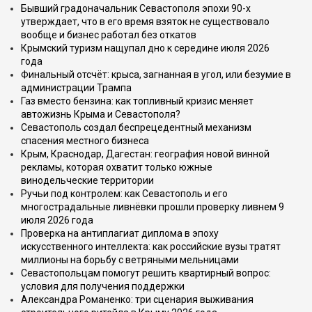
Бывший градоначальник Севастополя эпохи 90-х
утверждает, что в его время взяток не существовало
вообще и бизнес работал без откатов
Крымский туризм нащупал дно к середине июля 2026
года
Финальный отсчёт: крыса, загнанная в угол, или безумие в
администрации Трампа
Газ вместо бензина: как топливный кризис меняет
автожизнь Крыма и Севастополя?
Севастополь создал беспрецедентный механизм
спасения местного бизнеса
Крым, Краснодар, Дагестан: география новой винной
рекламы, которая охватит только южные
винодельческие территории
Ручьи под контролем: как Севастополь и его
многострадальные ливнёвки прошли проверку ливнем 9
июля 2026 года
Проверка на антиплагиат диплома в эпоху
искусственного интеллекта: как российские вузы тратят
миллионы на борьбу с ветряными мельницами
Севастопольцам помогут решить квартирный вопрос:
условия для получения поддержки
Александра Романенко: три сценария выживания