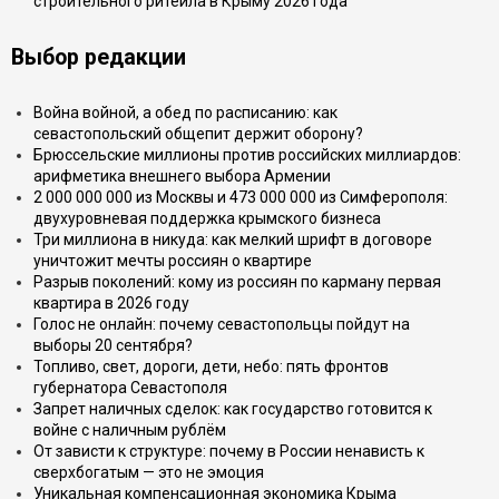
строительного ритейла в Крыму 2026 года
Выбор редакции
Война войной, а обед по расписанию: как
севастопольский общепит держит оборону?
Брюссельские миллионы против российских миллиардов:
арифметика внешнего выбора Армении
2 000 000 000 из Москвы и 473 000 000 из Симферополя:
двухуровневая поддержка крымского бизнеса
Три миллиона в никуда: как мелкий шрифт в договоре
уничтожит мечты россиян о квартире
Разрыв поколений: кому из россиян по карману первая
квартира в 2026 году
Голос не онлайн: почему севастопольцы пойдут на
выборы 20 сентября?
Топливо, свет, дороги, дети, небо: пять фронтов
губернатора Севастополя
Запрет наличных сделок: как государство готовится к
войне с наличным рублём
От зависти к структуре: почему в России ненависть к
сверхбогатым — это не эмоция
Уникальная компенсационная экономика Крыма