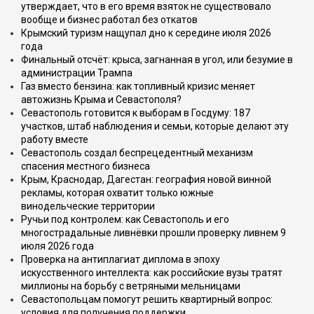
утверждает, что в его время взяток не существовало
вообще и бизнес работал без откатов
Крымский туризм нащупал дно к середине июля 2026
года
Финальный отсчёт: крыса, загнанная в угол, или безумие в
администрации Трампа
Газ вместо бензина: как топливный кризис меняет
автожизнь Крыма и Севастополя?
Севастополь готовится к выборам в Госдуму: 187
участков, штаб наблюдения и семьи, которые делают эту
работу вместе
Севастополь создал беспрецедентный механизм
спасения местного бизнеса
Крым, Краснодар, Дагестан: география новой винной
рекламы, которая охватит только южные
винодельческие территории
Ручьи под контролем: как Севастополь и его
многострадальные ливнёвки прошли проверку ливнем 9
июля 2026 года
Проверка на антиплагиат диплома в эпоху
искусственного интеллекта: как российские вузы тратят
миллионы на борьбу с ветряными мельницами
Севастопольцам помогут решить квартирный вопрос:
условия для получения поддержки