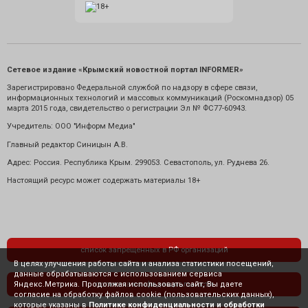
Сетевое издание «Крымский новостной портал INFORMER»
Зарегистрировано Федеральной службой по надзору в сфере связи,
информационных технологий и массовых коммуникаций (Роскомнадзор) 05
марта 2015 года, свидетельство о регистрации Эл № ФС77-60943.
Учредитель: ООО "Информ Медиа"
Главный редактор Синицын А.В.
Адрес: Россия. Республика Крым. 299053. Севастополь, ул. Руднева 26.
Настоящий ресурс может содержать материалы 18+
список запрещенных в РФ организаций
В целях улучшения работы сайта и анализа статистики посещений,
данные обрабатываются с использованием сервиса
Яндекс.Метрика. Продолжая использовать сайт, Вы даете
политика конфиденциальности
согласие на обработку файлов cookie (пользовательских данных),
которые указаны в
Политике конфиденциальности и обработки