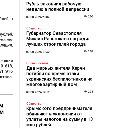
Рубль закончил рабочую
неделю в полной депрессии
220
07.08.2026 20:04
блей, в
Общество
Губернатор Севастополя
рублей,
Михаил Развожаев наградил
емь лет
лучших строителей города
фляции,
238
07.08.2026 19:42
ожение
Происшествия
9 618,
Два мирных жителя Керчи
1. Это
погибли во время атаки
итала.
украинских беспилотников на
многоквартирный дом
254
07.08.2026 19:12
Общество
ам
Крымского предпринимателя
ым
обвиняют в уклонении от
уплаты налогов на сумму в 13
млн рублей