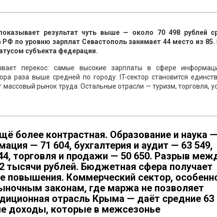
показывает результат чуть выше — около 70 498 рублей с
в РФ по уровню зарплат Севастополь занимает 44 место из 85.
татусом субъекта федерации.
зывает перекос: самые высокие зарплаты в сфере информац
тора раза выше средней по городу. IT-сектор становится единс
 массовый рынок труда. Остальные отрасли — туризм, торговля, у
щё более контрастная. Образование и наука 
мация — 71 604, бухгалтерия и аудит — 63 549,
44, торговля и продажи — 50 650. Разрыв меж
42 тысячи рублей. Бюджетная сфера получает
ые повышения. Коммерческий сектор, особенн
рыночным законам, где маржа не позволяет
адиционная отрасль Крыма — даёт средние 63
ые доходы, которые в межсезонье