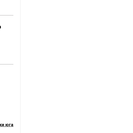
о
ки юга