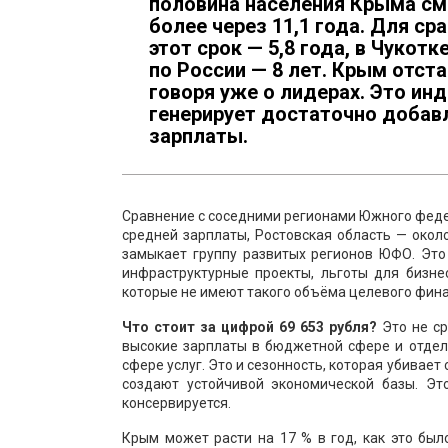
половина населения Крыма см
более через 11,1 года. Для с
этот срок — 5,8 года, в Чукотк
по России — 8 лет. Крым отст
говоря уже о лидерах. Это ин
генерирует достаточно добав
зарплаты.
Сравнение с соседними регионами Южного федер
средней зарплаты, Ростовская область — около
замыкает группу развитых регионов ЮФО. Это
инфраструктурные проекты, льготы для бизне
которые не имеют такого объёма целевого фин
Что стоит за цифрой 69 653 рубля?
Это не ср
высокие зарплаты в бюджетной сфере и отдел
сфере услуг. Это и сезонность, которая убивае
создают устойчивой экономической базы. Эт
консервируется.
Крым может расти на 17 % в год, как это было