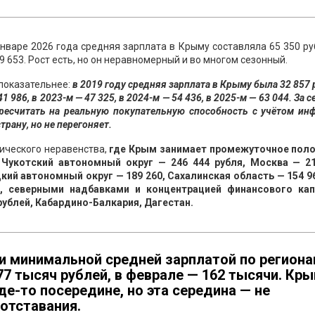
варе 2026 года средняя зарплата в Крыму составляла 65 350 ру
69 653. Рост есть, но он неравномерный и во многом сезонный.
 показательнее:
в 2019 году средняя зарплата в Крыму была 32 857 
41 986, в 2023-м — 47 325, в 2024-м — 54 436, в 2025-м — 63 044. За с
ересчитать на реальную покупательную способность с учётом ин
рану, но не перегоняет.
мического неравенства,
где Крым занимает промежуточное пол
укотский автономный округ — 246 444 рубля, Москва — 21
кий автономный округ — 189 260, Сахалинская область — 154 96
северными надбавками и концентрацией финансового кап
рублей, Кабардино-Балкария, Дагестан.
 минимальной средней зарплатой по регион
77 тысяч рублей, в феврале — 162 тысячи. Кр
де-то посередине, но эта середина — не
 отставания.