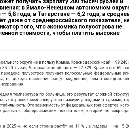
ожет получать зарплату 200 тысяч рублей и
равнения: в Ямало-Ненецком автономном округ
е — 5,8 года, в Татарстане — 6,2 года, в средне
аёт даже от среднероссийского показателя, н
дикатор того, что экономика полуострова не
ленной стоимости, чтобы платить высокие
ального округа не в пользу Крыма. Краснодарский край — 99 248
 85-90 тысяч, Астраханская область — 92 829. Крым с его 69 т
 парадокс: полуостров получает колоссальные федеральные вли
са, но доходы населения растут медленнее, чем в соседних рег
ансирования.
едняя температура по больнице, это результат сложной структу
ьных отраслях компенсируются низкими доходами в туризме, тор
т стабильность. Это зависимость от федеральных трансфертов, кот
о разрыв с общероссийским показателем, который не сокращае
 в 2025-м, но если страна растёт на 11 % , а лидеры — на 15-2