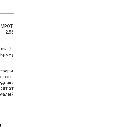
 МРОТ,
 — 2,56
ней. По
В Крыму
 сферы.
оторые
удники
сят от
 малый
о