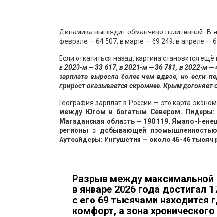
Динамика выглядит обманчиво позитивной. В ян
феврале — 64 507, в марте — 69 249, в апреле — 
Если откатиться назад, картина становится ещё
в 2020-м — 33 617, в 2021-м — 36 781, в 2022-м — 
зарплата выросла более чем вдвое, но если п
прирост оказывается скромнее. Крым догоняет ст
География зарплат в России — это карта эконо
между Югом и богатым Севером. Лидеры: Ч
Магаданская область — 190 119, Ямало-Ненец
регионы с добывающей промышленностью, 
Аутсайдеры: Ингушетия — около 45-46 тысяч 
Разрыв между максимальной и
в январе 2026 года достигал 1
с его 69 тысячами находится г
комфорт, а зона хронического