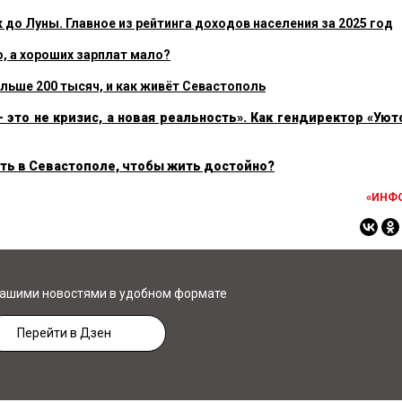
до Луны. Главное из рейтинга доходов населения за 2025 год
о, а хороших зарплат мало?
ольше 200 тысяч, и как живёт Севастополь
это не кризис, а новая реальность». Как гендиректор «Уют
ать в Севастополе, чтобы жить достойно?
«ИНФ
нашими новостями в удобном формате
Перейти в Дзен