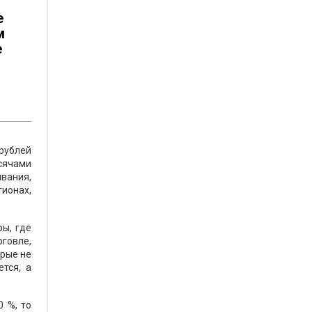
е
м
е
 рублей
ысячами
вания,
ионах,
ры, где
говле,
орые не
тся, а
0 %, то