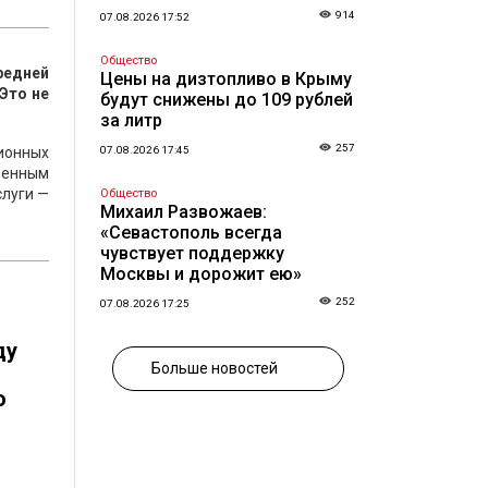
914
07.08.2026 17:52
Общество
редней
Цены на дизтопливо в Крыму
 Это не
будут снижены до 109 рублей
за литр
257
ионных
07.08.2026 17:45
твенным
слуги —
Общество
Михаил Развожаев:
«Севастополь всегда
чувствует поддержку
Москвы и дорожит ею»
—
252
07.08.2026 17:25
ду
Больше новостей
о