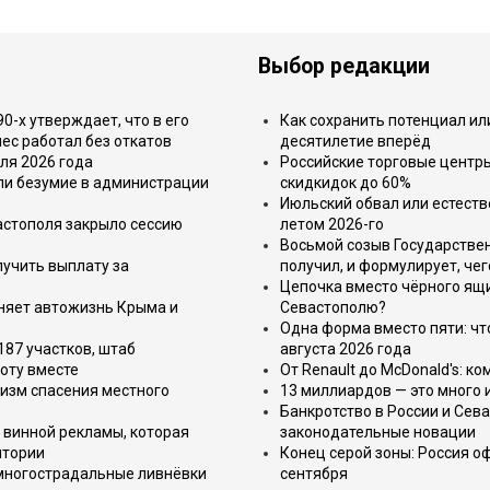
Выбор редакции
-х утверждает, что в его
Как сохранить потенциал ил
ес работал без откатов
десятилетие вперёд
ля 2026 года
Российские торговые центр
или безумие в администрации
скидкидок до 60%
Июльский обвал или естеств
астополя закрыло сессию
летом 2026-го
Восьмой созыв Государствен
лучить выплату за
получил, и формулирует, чег
Цепочка вместо чёрного ящи
еняет автожизнь Крыма и
Севастополю?
Одна форма вместо пяти: чт
187 участков, штаб
августа 2026 года
оту вместе
От Renault до McDonald's: к
изм спасения местного
13 миллиардов — это много 
Банкротство в России и Сева
 винной рекламы, которая
законодательные новации
итории
Конец серой зоны: Россия о
 многострадальные ливнёвки
сентября