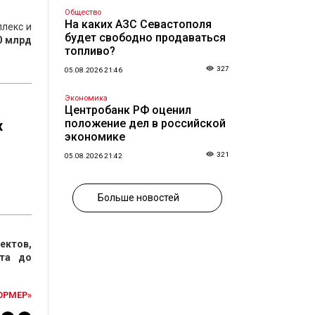
Общество
На каких АЗС Севастополя
лекс и
будет свободно продаваться
0 млрд
топливо?
327
05.08.2026 21:46
Экономика
Центробанк РФ оценил
положение дел в российской
х
экономике
321
05.08.2026 21:42
Больше новостей
ектов,
рта до
ОРМЕР»