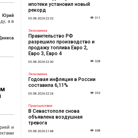
ипотеки установил новый
рекорд
а
Юрий
311
05.08.2026 22:32
у, а в
Экономика
Правительство РФ
Дениса
разрешило производство и
продажу топлива Евро 2,
Евро 3, Евро 4
328
05.08.2026 22:30
Экономика
Годовая инфляция в России
составила 6,11%
ем
333
05.08.2026 22:24
й
Происшествия
В Севастополе снова
объявлена воздушная
тревога
рией и
638
05.08.2026 21:48
ъектами