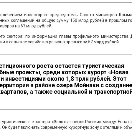
ивлечением инвесторов: председатель Совета министров Крым
нных соглашений на общую сумму 150 млрд рублей в прошлом год
оворов на 67 млрд рублей.
ого сектора: по информации главы профильного министерства
ции в сельское хозяйство региона превысили 57 млрд рублей.
тиционного роста остается туристическая
бные проекты, среди которых курорт «Новая
 инвестициями около 1,8 трлн рублей. Этот
ерритории в районе озера Мойнаки с создани
кварталов, а также социальной и транспортно
 туристического кластера «Золотые пески России» между Евпато
. Он будет включать современную курортную зону с отелями и об