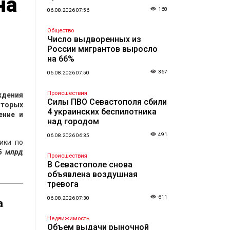
на
168
06.08.2026 07:56
Общество
Число выдворенных из
России мигрантов выросло
на 66%
367
06.08.2026 07:50
Происшествия
ждения
Силы ПВО Севастополя сбили
оторых
4 украинских беспилотника
ение и
над городом
491
06.08.2026 06:35
ики по
6 млрд
Происшествия
В Севастополе снова
объявлена воздушная
тревога
611
06.08.2026 07:30
а
Недвижимость
Объем выдачи рыночной