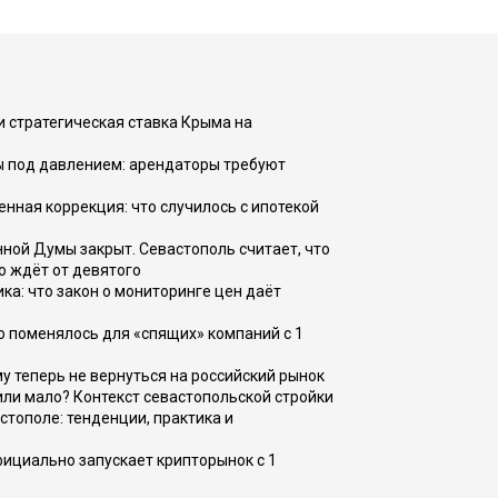
и стратегическая ставка Крыма на
ы под давлением: арендаторы требуют
енная коррекция: что случилось с ипотекой
ной Думы закрыт. Севастополь считает, что
о ждёт от девятого
ка: что закон о мониторинге цен даёт
о поменялось для «спящих» компаний с 1
ому теперь не вернуться на российский рынок
или мало? Контекст севастопольской стройки
стополе: тенденции, практика и
фициально запускает крипторынок с 1