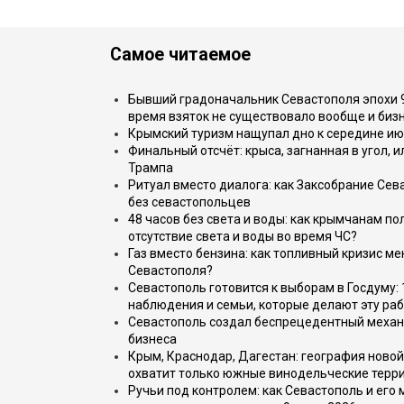
Самое читаемое
Бывший градоначальник Севастополя эпохи 90
время взяток не существовало вообще и бизн
Крымский туризм нащупал дно к середине ию
Финальный отсчёт: крыса, загнанная в угол, 
Трампа
Ритуал вместо диалога: как Заксобрание Сев
без севастопольцев
48 часов без света и воды: как крымчанам по
отсутствие света и воды во время ЧС?
Газ вместо бензина: как топливный кризис м
Севастополя?
Севастополь готовится к выборам в Госдуму: 
наблюдения и семьи, которые делают эту раб
Севастополь создал беспрецедентный механ
бизнеса
Крым, Краснодар, Дагестан: география новой
охватит только южные винодельческие терр
Ручьи под контролем: как Севастополь и его