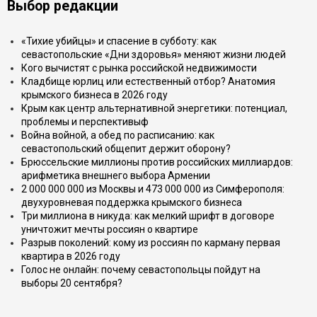
Выбор редакции
«Тихие убийцы» и спасение в субботу: как
севастопольские «Дни здоровья» меняют жизни людей
Кого вычистят с рынка российской недвижимости
Кладбище юрлиц или естественный отбор? Анатомия
крымского бизнеса в 2026 году
Крым как центр альтернативной энергетики: потенциал,
проблемы и перспективыф
Война войной, а обед по расписанию: как
севастопольский общепит держит оборону?
Брюссельские миллионы против российских миллиардов:
арифметика внешнего выбора Армении
2 000 000 000 из Москвы и 473 000 000 из Симферополя:
двухуровневая поддержка крымского бизнеса
Три миллиона в никуда: как мелкий шрифт в договоре
уничтожит мечты россиян о квартире
Разрыв поколений: кому из россиян по карману первая
квартира в 2026 году
Голос не онлайн: почему севастопольцы пойдут на
выборы 20 сентября?