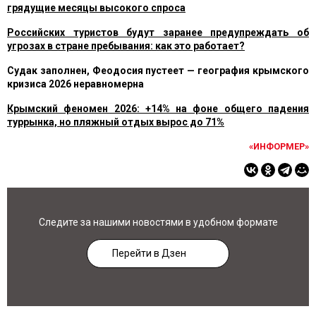
грядущие месяцы высокого спроса
Российских туристов будут заранее предупреждать об
угрозах в стране пребывания: как это работает?
Судак заполнен, Феодосия пустеет — география крымского
кризиса 2026 неравномерна
Крымский феномен 2026: +14% на фоне общего падения
туррынка, но пляжный отдых вырос до 71%
«ИНФОРМЕР»
Следите за нашими новостями в удобном формате
Перейти в Дзен