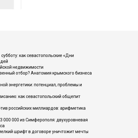
 субботу: как севастопольские «Дни
юдей
ийской недвижимости
венный отбор? Анатомия крымского бизнеса
ной энергетики: потенциал, проблемы и
списанию: как севастопольский общепит
тив российских миллиардов: арифметика
73 000 000 из Симферополя: двухуровневая
са
 мелкий шрифт в договоре уничтожит мечты