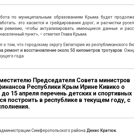
работа по муниципальным образованиям Крыма будет продолже
отать: это касается и грейдирования дорог, и расчистки русел
ем ревизию, чтобы актуализировать имеющиеся данные и расс
 населенный пункт», – отметил Глава Крыма.
 о том, что городскому округу Евпатория из республиканского 
на ремонт и восстановление около 50 километров тротуаров
. Ожи
кущего года.
аместителю Председателя Совета министров
финансов Республики Крым Ирине Кивико о
до 15 апреля перечень детских и спортивных
я построить в республике в текущем году, с
сполнения.
а администрации Симферопольского района
Денис Кратюк.