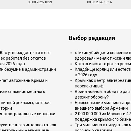
08.08.2026 10:21
08.08.2026 10:16
Выбор редакции
-х утверждает, что в его
«Тихие убийцы» и спасение в
ес работал без откатов
здоровья» меняют жизни л
ля 2026 года
Кого вычистят с рынка росс
или безумие в администрации
Кладбище юрлиц или естест
в 2026 году
еняет автожизнь Крыма и
Крым как центр альтернатив
перспективыф
изм спасения местного
Война войной, а обед по ра
держит оборону?
 винной рекламы, которая
Брюссельские миллионы про
итории
внешнего выбора Армении
 многострадальные ливнёвки
2 000 000 000 из Москвы и 4
поддержка крымского бизне
усственного интеллекта: как
Три миллиона в никуда: как
 с ветряными мельницами
россиян о квартире