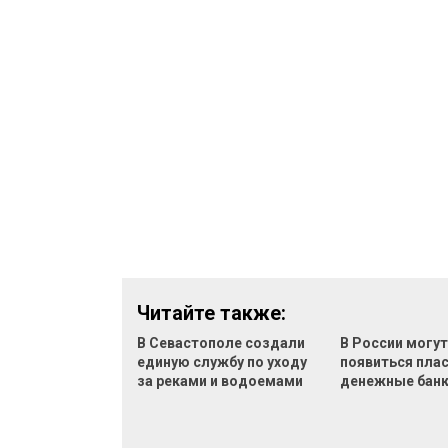
Читайте также:
В Севастополе создали
В России могу
единую службу по уходу
появиться пла
за реками и водоемами
денежные бан