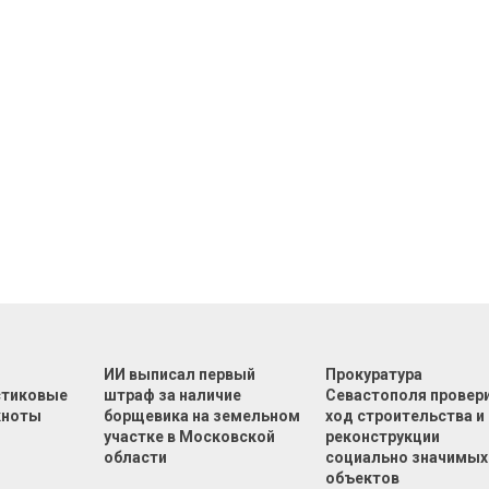
т
ИИ выписал первый
Прокуратура
стиковые
штраф за наличие
Севастополя провер
кноты
борщевика на земельном
ход строительства и
участке в Московской
реконструкции
области
социально значимых
объектов