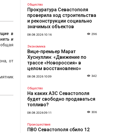
Общество
Прокуратура Севастополя
проверила ход строительства
и реконструкции социально
значимых объектов
ущие в
296
08.08.2026 10:16
внять и
о общая
Экономика
Вице-премьер Марат
Хуснуллин: «Движение по
на, от
трассе «Новороссия» в
целом восстановлено»
342
мятник
08.08.2026 10:09
Общество
На каких АЗС Севастополя
будет свободно продаваться
топливо?
306
08.08.2026 09:11
Происшествия
ПВО Севастополя сбило 12