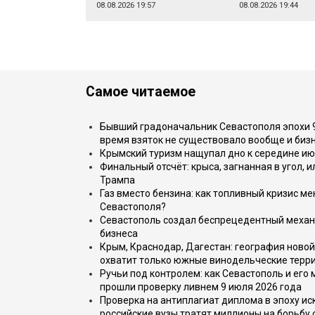
08.08.2026 19:57
08.08.2026 19:44
Самое читаемое
Бывший градоначальник Севастополя эпохи 90
время взяток не существовало вообще и бизн
Крымский туризм нащупал дно к середине ию
Финальный отсчёт: крыса, загнанная в угол, 
Трампа
Газ вместо бензина: как топливный кризис м
Севастополя?
Севастополь создал беспрецедентный механ
бизнеса
Крым, Краснодар, Дагестан: география новой
охватит только южные винодельческие терр
Ручьи под контролем: как Севастополь и его
прошли проверку ливнем 9 июля 2026 года
Проверка на антиплагиат диплома в эпоху иск
российские вузы тратят миллионы на борьбу