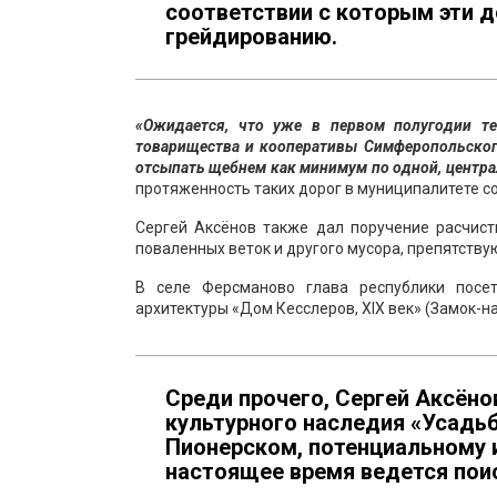
соответствии с которым эти д
грейдированию.
«Ожидается, что уже в первом полугодии т
товарищества и кооперативы Симферопольского
отсыпать щебнем как минимум по одной, центра
протяженность таких дорог в муниципалитете с
Сергей Аксёнов также дал поручение расчист
поваленных веток и другого мусора, препятств
В селе Ферсманово глава республики посе
архитектуры «Дом Кесслеров, XIX век» (Замок-н
Среди прочего, Сергей Аксёно
культурного наследия «Усадь
Пионерском, потенциальному и
настоящее время ведется пои