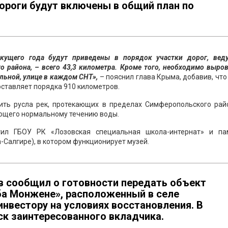
ороги будут включены в общий план по
екущего года будут приведены в порядок участки дорог, вед
 района, – всего 43,3 километра. Кроме того, необходимо выро
льной, улице в каждом СНТ»,
– пояснил глава Крыма, добавив, чт
оставляет порядка 910 километров.
ить русла рек, протекающих в пределах Симферопольского райо
ующего нормальному течению воды.
тил ГБОУ РК «Лозовская специальная школа-интернат» и па
а-Салгире), в котором функционирует музей.
в сообщил о готовности передать объект
ба Монжене», расположенный в селе
нвестору на условиях восстановления. В
ск заинтересованного вкладчика.