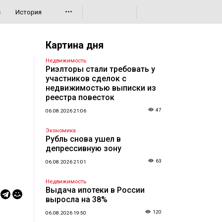
•••
с
История
Картина дня
Недвижимость
Риэлторы стали требовать у
участников сделок с
недвижимостью выписки из
реестра повесток
47
06.08.2026 21:06
Экономика
Рубль снова ушел в
депрессивную зону
63
06.08.2026 21:01
Недвижимость
Выдача ипотеки в России
выросла на 38%
120
06.08.2026 19:50