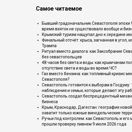
Самое читаемое
Бывший градоначальник Севастополя эпохи 90
время взяток не существовало вообще и бизн
Крымский туризм нащупал дно к середине ию
Финальный отсчёт: крыса, загнанная в угол, 
Трампа
Ритуал вместо диалога: как Заксобрание Сев
без севастопольцев
48 часов без света и воды: как крымчанам по
отсутствие света и воды во время ЧС?
Газ вместо бензина: как топливный кризис м
Севастополя?
Севастополь готовится к выборам в Госдуму: 
наблюдения и семьи, которые делают эту раб
Севастополь создал беспрецедентный механ
бизнеса
Крым, Краснодар, Дагестан: география новой
охватит только южные винодельческие терр
Ручьи под контролем: как Севастополь и его
прошли проверку ливнем 9 июля 2026 года