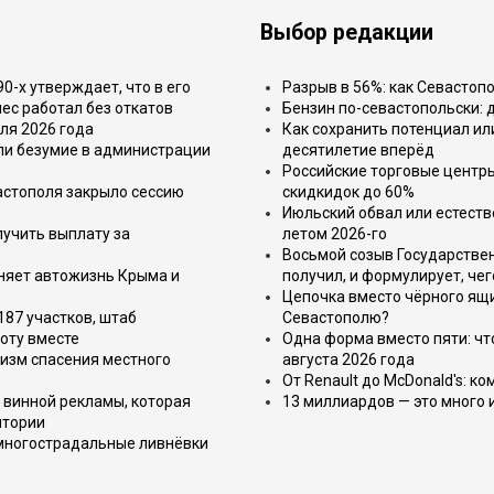
Выбор редакции
-х утверждает, что в его
Разрыв в 56%: как Севастоп
ес работал без откатов
Бензин по-севастопольски: 
ля 2026 года
Как сохранить потенциал ил
или безумие в администрации
десятилетие вперёд
Российские торговые центр
астополя закрыло сессию
скидкидок до 60%
Июльский обвал или естеств
лучить выплату за
летом 2026-го
Восьмой созыв Государствен
еняет автожизнь Крыма и
получил, и формулирует, чег
Цепочка вместо чёрного ящи
187 участков, штаб
Севастополю?
оту вместе
Одна форма вместо пяти: чт
изм спасения местного
августа 2026 года
От Renault до McDonald's: к
 винной рекламы, которая
13 миллиардов — это много 
итории
 многострадальные ливнёвки