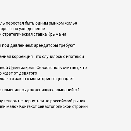
оль перестал быть одним рынком жилья
дорого, но уже дешевле
и стратегическая ставка Крыма на
ы под давлением: арендаторы требуют
енная коррекция: что случилось с ипотекой
ной Думы закрыт. Севастополь считает, что
о ждёт от девятого
ка: что закон о мониторинге цен даёт
о поменялось для «спящих» компаний с 1
ому теперь не вернуться на российский рынок
или мало? Контекст севастопольской стройки