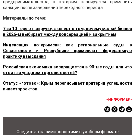
предпринимательства, к которым планируется применить
санкции после завершения переходного периода.
Материалы по теме:
7 из 10 теряют выручку: эксперт о том, почему малый бизнес
в 2026-м выбирает между консервацией и закрытием
Индексация по-крымски: как региональные суды в
Севастополе и Республике применяют федеральную
практику взыскания
Российская экономика возвращается в 90-ые годы или что
стоит за упадком торговых сетей?
Статус «готово»: Крым переписывает критерии успешности
инвестпроектов
«ИНФОРМЕР»
Следите за нашими новостями в удобном формате