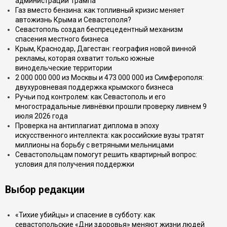
администрации Трампа
Газ вместо бензина: как топливный кризис меняет
автожизнь Крыма и Севастополя?
Севастополь создал беспрецедентный механизм
спасения местного бизнеса
Крым, Краснодар, Дагестан: география новой винной
рекламы, которая охватит только южные
винодельческие территории
2 000 000 000 из Москвы и 473 000 000 из Симферополя:
двухуровневая поддержка крымского бизнеса
Ручьи под контролем: как Севастополь и его
многострадальные ливнёвки прошли проверку ливнем 9
июля 2026 года
Проверка на антиплагиат диплома в эпоху
искусственного интеллекта: как российские вузы тратят
миллионы на борьбу с ветряными мельницами
Севастопольцам помогут решить квартирный вопрос:
условия для получения поддержки
Выбор редакции
«Тихие убийцы» и спасение в субботу: как
севастопольские «Дни здоровья» меняют жизни людей