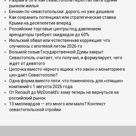
Разрыв в 56%: как Севастополь перестал быть одним
рынком жилья
Бензин по-севастопольски: дорого, но уже дешевле
Как сохранить потенциал или стратегическая ставка
Крыма на десятилетие вперёд
Российские торговые центры под давлением:
арендаторы требуют скидкидок до 60%
Июльский обвал или естественная коррекция: что
случилось с ипотекой летом 2026-го
Восьмой созыв Государственной Думы закрыт.
Севастополь считает, что получил, и формулирует, чего
ждёт от девятого
Цепочка вместо чёрного ящика: что закон о мониторинге
цен даёт Севастополю?
Одна форма вместо пяти: что поменялось для «спящих»
компаний с 1 августа 2026 года
От Renault до McDonald's: кому теперь не вернуться на
российский рынок
13 миллиардов — это много или мало? Контекст
севастопольской стройки