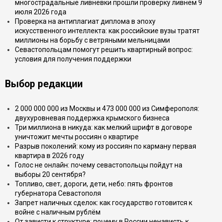
многострадальные ливнёвки прошли проверку ливнем 9
июля 2026 года
Проверка на антиплагиат диплома в эпоху
искусственного интеллекта: как российские вузы тратят
миллионы на борьбу с ветряными мельницами
Севастопольцам помогут решить квартирный вопрос:
условия для получения поддержки
Выбор редакции
2 000 000 000 из Москвы и 473 000 000 из Симферополя:
двухуровневая поддержка крымского бизнеса
Три миллиона в никуда: как мелкий шрифт в договоре
уничтожит мечты россиян о квартире
Разрыв поколений: кому из россиян по карману первая
квартира в 2026 году
Голос не онлайн: почему севастопольцы пойдут на
выборы 20 сентября?
Топливо, свет, дороги, дети, небо: пять фронтов
губернатора Севастополя
Запрет наличных сделок: как государство готовится к
войне с наличным рублём
От зависти к структуре: почему в России ненависть к