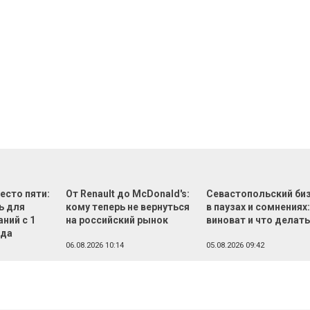
есто пяти:
От Renault до McDonald's:
Севастопольский би
ь для
кому теперь не вернуться
в паузах и сомнениях:
ний с 1
на российский рынок
виноват и что делат
ода
06.08.2026 10:14
05.08.2026 09:42