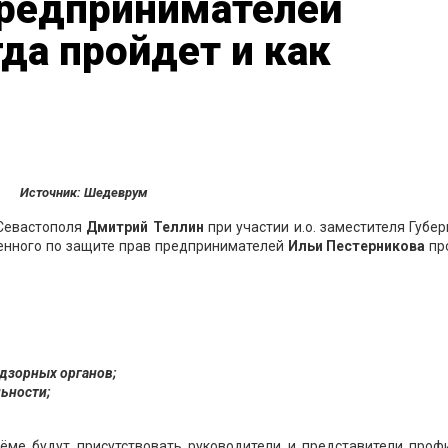
редпринимателей
гда пройдет и как
Источник: Шедеврум
 Севастополя
Дмитрий
Теллин
при участии и.о. заместителя Губе
енного по защите прав предпринимателей
Ильи Пестерникова
пр
дзорных органов;
ьности;
ёме будут присутствовать руководители и представители проф