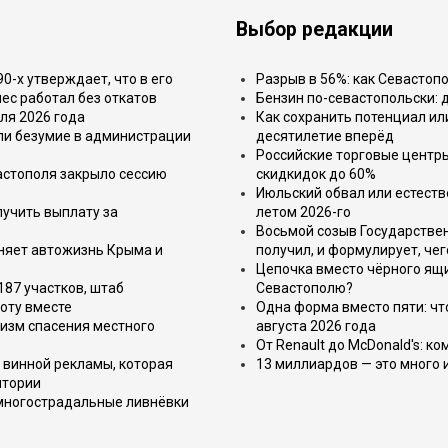
Выбор редакции
-х утверждает, что в его
Разрыв в 56%: как Севастоп
ес работал без откатов
Бензин по-севастопольски: 
ля 2026 года
Как сохранить потенциал ил
или безумие в администрации
десятилетие вперёд
Российские торговые центр
астополя закрыло сессию
скидкидок до 60%
Июльский обвал или естеств
лучить выплату за
летом 2026-го
Восьмой созыв Государствен
еняет автожизнь Крыма и
получил, и формулирует, чег
Цепочка вместо чёрного ящи
187 участков, штаб
Севастополю?
оту вместе
Одна форма вместо пяти: чт
изм спасения местного
августа 2026 года
От Renault до McDonald's: к
 винной рекламы, которая
13 миллиардов — это много 
итории
 многострадальные ливнёвки