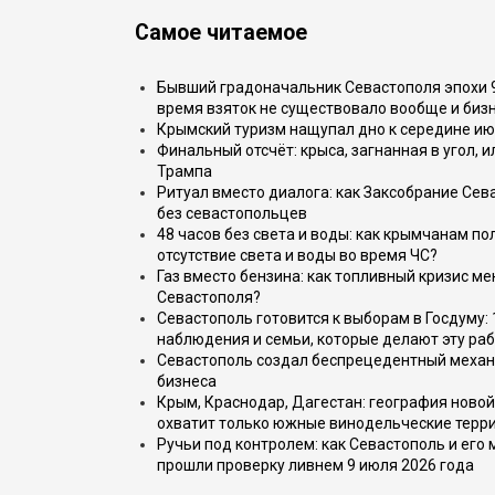
Самое читаемое
Бывший градоначальник Севастополя эпохи 90
время взяток не существовало вообще и бизн
Крымский туризм нащупал дно к середине ию
Финальный отсчёт: крыса, загнанная в угол, 
Трампа
Ритуал вместо диалога: как Заксобрание Сев
без севастопольцев
48 часов без света и воды: как крымчанам по
отсутствие света и воды во время ЧС?
Газ вместо бензина: как топливный кризис м
Севастополя?
Севастополь готовится к выборам в Госдуму: 
наблюдения и семьи, которые делают эту раб
Севастополь создал беспрецедентный механ
бизнеса
Крым, Краснодар, Дагестан: география новой
охватит только южные винодельческие терр
Ручьи под контролем: как Севастополь и его
прошли проверку ливнем 9 июля 2026 года