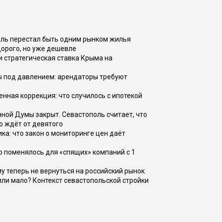
оль перестал быть одним рынком жилья
дорого, но уже дешевле
и стратегическая ставка Крыма на
ы под давлением: арендаторы требуют
енная коррекция: что случилось с ипотекой
ной Думы закрыт. Севастополь считает, что
о ждёт от девятого
ка: что закон о мониторинге цен даёт
о поменялось для «спящих» компаний с 1
ому теперь не вернуться на российский рынок
или мало? Контекст севастопольской стройки