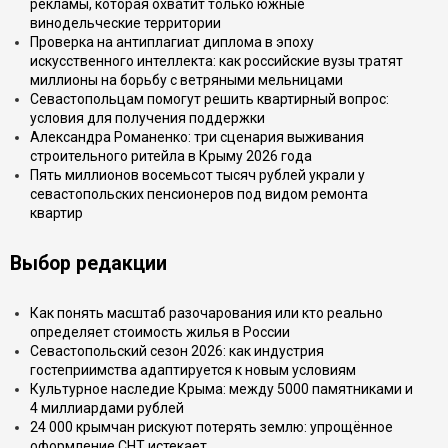
рекламы, которая охватит только южные
винодельческие территории
Проверка на антиплагиат диплома в эпоху
искусственного интеллекта: как российские вузы тратят
миллионы на борьбу с ветряными мельницами
Севастопольцам помогут решить квартирный вопрос:
условия для получения поддержки
Александра Романенко: три сценария выживания
строительного ритейла в Крыму 2026 года
Пять миллионов восемьсот тысяч рублей украли у
севастопольских пенсионеров под видом ремонта
квартир
Выбор редакции
Как понять масштаб разочарования или кто реально
определяет стоимость жилья в России
Севастопольский сезон 2026: как индустрия
гостеприимства адаптируется к новым условиям
Культурное наследие Крыма: между 5000 памятниками и
4 миллиардами рублей
24 000 крымчан рискуют потерять землю: упрощённое
оформление СНТ истекает