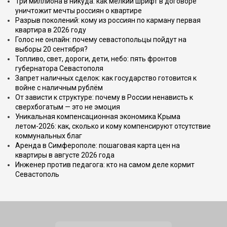
Три миллиона в никуда: как мелкий шрифт в договоре
уничтожит мечты россиян о квартире
Разрыв поколений: кому из россиян по карману первая
квартира в 2026 году
Голос не онлайн: почему севастопольцы пойдут на
выборы 20 сентября?
Топливо, свет, дороги, дети, небо: пять фронтов
губернатора Севастополя
Запрет наличных сделок: как государство готовится к
войне с наличным рублём
От зависти к структуре: почему в России ненависть к
сверхбогатым — это не эмоция
Уникальная компенсационная экономика Крыма
летом-2026: как, сколько и кому компенсируют отсутствие
коммунальных благ
Аренда в Симферополе: пошаговая карта цен на
квартиры в августе 2026 года
Инженер против педагога: кто на самом деле кормит
Севастополь