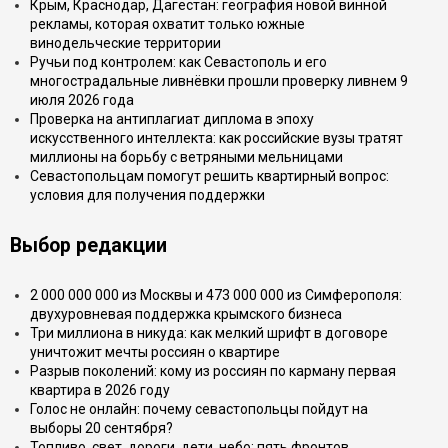
Крым, Краснодар, Дагестан: география новой винной
рекламы, которая охватит только южные
винодельческие территории
Ручьи под контролем: как Севастополь и его
многострадальные ливнёвки прошли проверку ливнем 9
июля 2026 года
Проверка на антиплагиат диплома в эпоху
искусственного интеллекта: как российские вузы тратят
миллионы на борьбу с ветряными мельницами
Севастопольцам помогут решить квартирный вопрос:
условия для получения поддержки
Выбор редакции
2 000 000 000 из Москвы и 473 000 000 из Симферополя:
двухуровневая поддержка крымского бизнеса
Три миллиона в никуда: как мелкий шрифт в договоре
уничтожит мечты россиян о квартире
Разрыв поколений: кому из россиян по карману первая
квартира в 2026 году
Голос не онлайн: почему севастопольцы пойдут на
выборы 20 сентября?
Топливо, свет, дороги, дети, небо: пять фронтов