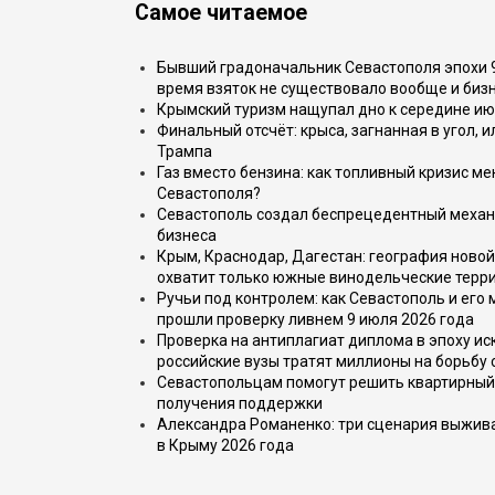
Самое читаемое
Бывший градоначальник Севастополя эпохи 90
время взяток не существовало вообще и бизн
Крымский туризм нащупал дно к середине ию
Финальный отсчёт: крыса, загнанная в угол, 
Трампа
Газ вместо бензина: как топливный кризис м
Севастополя?
Севастополь создал беспрецедентный механ
бизнеса
Крым, Краснодар, Дагестан: география новой
охватит только южные винодельческие терр
Ручьи под контролем: как Севастополь и его
прошли проверку ливнем 9 июля 2026 года
Проверка на антиплагиат диплома в эпоху иск
российские вузы тратят миллионы на борьбу
Севастопольцам помогут решить квартирный 
получения поддержки
Александра Романенко: три сценария выжива
в Крыму 2026 года