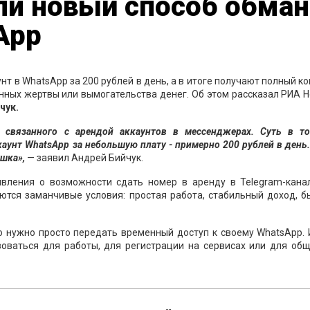
и новый способ обман
App
т в WhatsApp за 200 рублей в день, а в итоге получают полный к
нных жертвы или вымогательства денег. Об этом рассказал РИА 
чук.
 связанного с арендой аккаунтов в мессенджерах. Суть в то
каунт WhatsApp за небольшую плату - примерно 200 рублей в день
ушка»,
— заявил Андрей Бийчук.
ления о возможности сдать номер в аренду в Telegram-канал
аются заманчивые условия: простая работа, стабильный доход, 
то нужно просто передать временный доступ к своему WhatsApp.
зоваться для работы, для регистрации на сервисах или для об