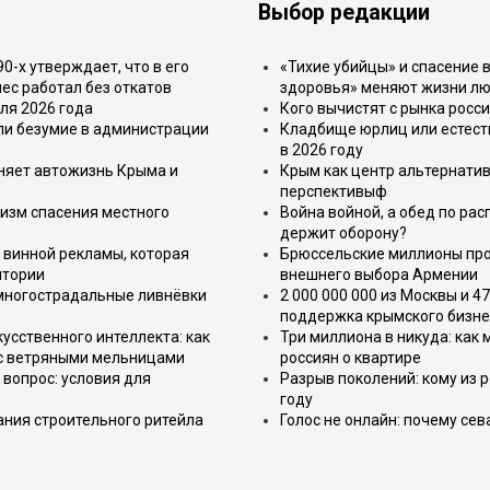
Выбор редакции
-х утверждает, что в его
«Тихие убийцы» и спасение в
ес работал без откатов
здоровья» меняют жизни л
ля 2026 года
Кого вычистят с рынка росс
или безумие в администрации
Кладбище юрлиц или естест
в 2026 году
еняет автожизнь Крыма и
Крым как центр альтернатив
перспективыф
изм спасения местного
Война войной, а обед по ра
держит оборону?
 винной рекламы, которая
Брюссельские миллионы про
итории
внешнего выбора Армении
 многострадальные ливнёвки
2 000 000 000 из Москвы и 4
поддержка крымского бизне
усственного интеллекта: как
Три миллиона в никуда: как
 с ветряными мельницами
россиян о квартире
вопрос: условия для
Разрыв поколений: кому из р
году
ния строительного ритейла
Голос не онлайн: почему се