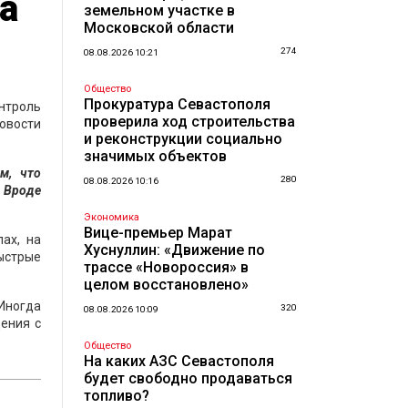
а
земельном участке в
Московской области
274
08.08.2026 10:21
Общество
Прокуратура Севастополя
онтроль
проверила ход строительства
Новости
и реконструкции социально
значимых объектов
м, что
280
08.08.2026 10:16
. Вроде
Экономика
Вице-премьер Марат
ах, на
Хуснуллин: «Движение по
быстрые
трассе «Новороссия» в
целом восстановлено»
 Иногда
320
08.08.2026 10:09
щения с
Общество
На каких АЗС Севастополя
будет свободно продаваться
топливо?