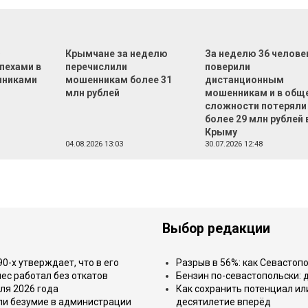
Ф
Крымчане за неделю
За неделю 36 челове
пехами в
перечислили
поверили
нниками
мошенникам более 31
дистанционным
млн рублей
мошенникам и в общ
сложности потеряли
более 29 млн рублей 
Крыму
04.08.2026 13:03
30.07.2026 12:48
Выбор редакции
-х утверждает, что в его
Разрыв в 56%: как Севастоп
ес работал без откатов
Бензин по-севастопольски: 
ля 2026 года
Как сохранить потенциал ил
или безумие в администрации
десятилетие вперёд