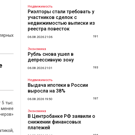
Недвижимость
Риэлторы стали требовать у
участников сделок с
недвижимостью выписки из
реестра повесток
лярных
191
06.08.2026 21:06
Экономика
Рубль снова ушел в
депрессивную зону
е
193
06.08.2026 21:01
Недвижимость
Выдача ипотеки в России
выросла на 38%
197
06.08.2026 19:50
 5 тыс.
е менее
Экономика
неров»
В Центробанке РФ заявили о
снижении финансовых
платежей
тикой,