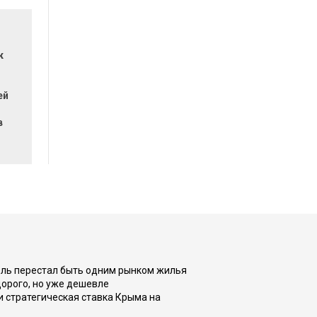
к
ей
в
оль перестал быть одним рынком жилья
дорого, но уже дешевле
и стратегическая ставка Крыма на