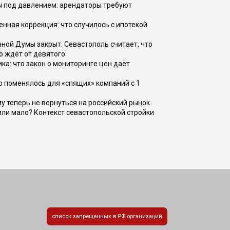
ы под давлением: арендаторы требуют
енная коррекция: что случилось с ипотекой
ной Думы закрыт. Севастополь считает, что
о ждёт от девятого
ка: что закон о мониторинге цен даёт
о поменялось для «спящих» компаний с 1
ому теперь не вернуться на российский рынок
или мало? Контекст севастопольской стройки
список запрещенных в РФ организаций