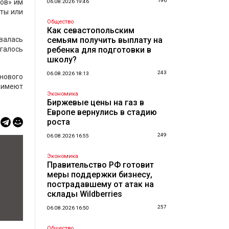
196
ов» им
06.08.2026 19:46
иты или
Общество
Как севастопольским
валась
семьям получить выплату на
галось
ребенка для подготовки в
школу?
243
06.08.2026 18:13
 нового
 имеют
Экономика
Биржевые цены на газ в
Европе вернулись в стадию
роста
249
06.08.2026 16:55
Экономика
Правительство РФ готовит
меры поддержки бизнесу,
пострадавшему от атак на
склады Wildberries
257
06.08.2026 16:50
Общество