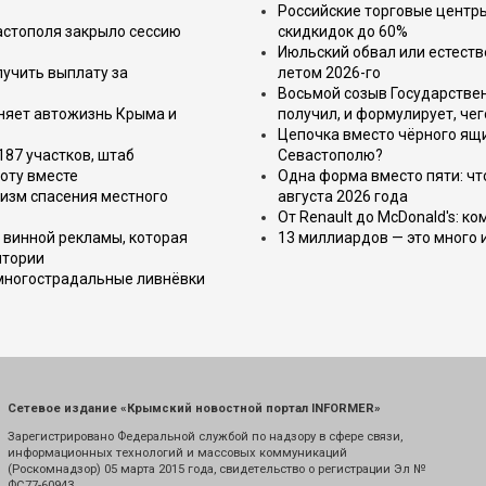
Российские торговые центр
астополя закрыло сессию
скидкидок до 60%
Июльский обвал или естеств
лучить выплату за
летом 2026-го
Восьмой созыв Государствен
еняет автожизнь Крыма и
получил, и формулирует, чег
Цепочка вместо чёрного ящи
187 участков, штаб
Севастополю?
оту вместе
Одна форма вместо пяти: чт
изм спасения местного
августа 2026 года
От Renault до McDonald's: к
 винной рекламы, которая
13 миллиардов — это много 
итории
 многострадальные ливнёвки
Сетевое издание «Крымский новостной портал INFORMER»
Зарегистрировано Федеральной службой по надзору в сфере связи,
информационных технологий и массовых коммуникаций
(Роскомнадзор) 05 марта 2015 года, свидетельство о регистрации Эл №
ФС77-60943.