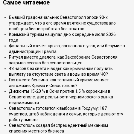
Самое читаемое
Бывший градоначальник Севастополя эпохи 90-х
утверждает, что в его время взяток не существовало
вообще и бизнес работал без откатов
Крымский туризм нащупал дно к середине июля 2026
года
Финальный отсчёт: крыса, загнанная в угол, или безумие в
администрации Трампа
Ритуал вместо диалога: как Заксобрание Севастополя
закрыло сессию без севастопольцев
48 часов без света и воды: как крымчанам получить
выплату за отсутствие света и воды во время ЧС?
Газ вместо бензина: как топливный кризис меняет
автожизнь Крыма и Севастополя?
Дисконты 15-20 % в Сочи против 1,5 % коррекции в
Севастополе: две реальности черноморского рынка
недвижимости
Севастополь готовится к выборам в Госдуму: 187
участков, штаб наблюдения и семьи, которые делают эту
работу вместе
Севастополь создал беспрецедентный механизм
спасения местного бизнеса