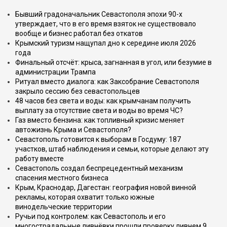
Бывший градоначальник Севастополя эпохи 90-х
утверждает, что в его время взяток не существовало
вообще и бизнес работал без откатов
Крымский туризм нащупал дно к середине июля 2026
года
Финальный отсчёт: крыса, загнанная в угол, или безумие в
администрации Трампа
Ритуал вместо диалога: как Заксобрание Севастополя
закрыло сессию без севастопольцев
48 часов без света и воды: как крымчанам получить
выплату за отсутствие света и воды во время ЧС?
Газ вместо бензина: как топливный кризис меняет
автожизнь Крыма и Севастополя?
Севастополь готовится к выборам в Госдуму: 187
участков, штаб наблюдения и семьи, которые делают эту
работу вместе
Севастополь создал беспрецедентный механизм
спасения местного бизнеса
Крым, Краснодар, Дагестан: география новой винной
рекламы, которая охватит только южные
винодельческие территории
Ручьи под контролем: как Севастополь и его
многострадальные ливнёвки прошли проверку ливнем 9