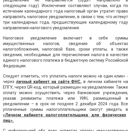
уведомление не направляется (будет направлено в
следующем году). Исключение составляют случаи, когда по
истечении календарного года налоговый орган утратит право
направлять налоговое уведомление, в связи с тем, что истекут
три календарных года, предшествующие календарному году
направления налогового уведомления.
Налоговое уведомление включает в себя: суммы
имущественных налогов, сведения об объектах
налогообложения, налоговой базе, сроки уплаты, а также
сведения, необходимые для перечисления налога в качестве
единого налогового платежа в бюджетную систему Российской
Федерации.
Следует отметить, что уплатить налоги можно «в один клик» -
через
личный кабинет на сайте ФНС,
в личном кабинете на
ЕПГУ, через QR-код, который размещен на уведомлении. Также
оплату можно осуществить через банковские учреждения,
указав реквизиты платежа или УИН, размещенный в
уведомлении – в срок не позднее 2 декабря 2024 года. Все
уплаченные суммы налогоплательщики смогут увидеть в
«Личном кабинете налогоплательщика для физических
лиц».
С информацией обо всех аспектах уплаты имущественных