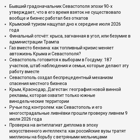
Бывший градоначальник Севастополя эпохи 90-х
утверждает, что в его время взяток не существовало
вообще и бизнес работал без откатов
Крымский туризм нащупал дно к середине июля 2026
года
Финальный отсчёт: крыса, загнанная в угол, или безумие в
администрации Трампа
Газ вместо бензина: как топливный кризис меняет
автожизнь Крыма и Севастополя?
Севастополь готовится к выборам в Госдуму: 187
участков, штаб наблюдения и семьи, которые делают эту
работу вместе
Севастополь создал беспрецедентный механизм
спасения местного бизнеса
Крым, Краснодар, Дагестан: география новой винной
рекламы, которая охватит только южные
винодельческие территории
Ручьи под контролем: как Севастополь и его
многострадальные ливнёвки прошли проверку ливнем 9
июля 2026 года
Проверка на антиплагиат диплома в эпоху
искусственного интеллекта: как российские вузы тратят
миллионы на борьбу с ветряными мельницами