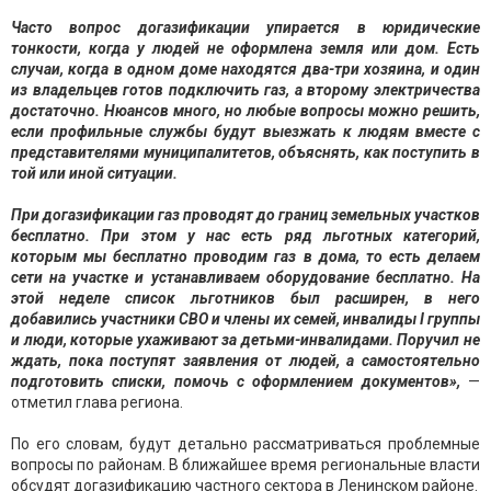
Часто вопрос догазификации упирается в юридические
тонкости, когда у людей не оформлена земля или дом. Есть
случаи, когда в одном доме находятся два-три хозяина, и один
из владельцев готов подключить газ, а второму электричества
достаточно.
Нюансов много, но любые вопросы можно решить,
если профильные службы будут выезжать к людям вместе с
представителями муниципалитетов,
объяснять, как поступить в
той или иной ситуации.
При догазификации газ проводят до границ земельных участков
бесплатно. При этом у нас есть ряд льготных категорий,
которым мы бесплатно проводим газ в дома, то есть делаем
сети на участке и устанавливаем оборудование бесплатно. На
этой неделе список льготников был расширен, в него
добавились участники СВО и члены их семей, инвалиды I группы
и люди, которые ухаживают за детьми-инвалидами.
Поручил не
ждать, пока поступят заявления от людей, а самостоятельно
подготовить списки, помочь с оформлением документов»,
—
отметил глава региона.
По его словам, будут детально рассматриваться проблемные
вопросы по районам. В ближайшее время региональные власти
обсудят догазификацию частного сектора в Ленинском районе.