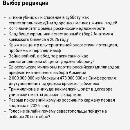
Выбор редакции
«Тихие убийцы» и спасение в субботу: как
севастопольские «Дни здоровья» меняют жизни людей
Кого вычистят с рынка российской недвижимости
Кладбище юрлиц или естественный отбор? Анатомия
крымского бизнеса в 2026 году
Крым как центр альтернативной энергетики: потенциал,
проблемы и перспективыф
Война войной, а обед по расписанию: как
севастопольский общепит держит оборону?
Брюссельские миллионы против российских миллиардов:
арифметика внешнего выбора Армении
2 000 000 000 из Москвы и 473 000 000 из Симферополя:
двухуровневая поддержка крымского бизнеса
Три миллиона в никуда: как мелкий шрифт в договоре
уничтожит мечты россиян о квартире
Разрыв поколений: кому из россиян по карману первая
квартира в 2026 году
Голос не онлайн: почему севастопольцы пойдут на
выборы 20 сентября?