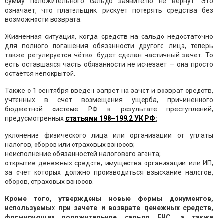
сумму положительного сальдо заявителю не вернут. Это
означает, что плательщик рискует потерять средства без
возможности возврата.
Жизненная ситуация, когда средств на сальдо недостаточно
для полного погашения обязанности другого лица, теперь
также регулируется чётко: будет сделан частичный зачет. То
есть оставшаяся часть обязанности не исчезает — она просто
остаётся непокрытой.
Также с 1 сентября введен запрет на зачет и возврат средств,
учтенных в счет возмещения ущерба, причиненного
бюджетной системе РФ в результате преступлений,
предусмотренных
статьями 198–199.2 УК РФ
:
уклонение физического лица или организации от уплаты
налогов, сборов или страховых взносов;
неисполнение обязанностей налогового агента;
открытие денежных средств, имущества организации или ИП,
за счет которых должно производиться взыскание налогов,
сборов, страховых взносов.
Кроме того, утверждены новые формы документов,
используемых при зачете и возврате денежных средств,
формирующих положительное сальдо ЕНС, а также