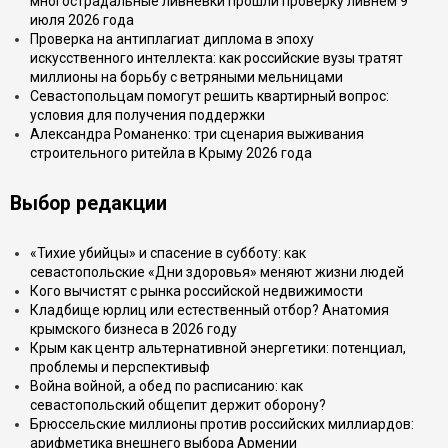
многострадальные ливнёвки прошли проверку ливнем 9
июля 2026 года
Проверка на антиплагиат диплома в эпоху
искусственного интеллекта: как российские вузы тратят
миллионы на борьбу с ветряными мельницами
Севастопольцам помогут решить квартирный вопрос:
условия для получения поддержки
Александра Романенко: три сценария выживания
строительного ритейла в Крыму 2026 года
Выбор редакции
«Тихие убийцы» и спасение в субботу: как
севастопольские «Дни здоровья» меняют жизни людей
Кого вычистят с рынка российской недвижимости
Кладбище юрлиц или естественный отбор? Анатомия
крымского бизнеса в 2026 году
Крым как центр альтернативной энергетики: потенциал,
проблемы и перспективыф
Война войной, а обед по расписанию: как
севастопольский общепит держит оборону?
Брюссельские миллионы против российских миллиардов:
арифметика внешнего выбора Армении