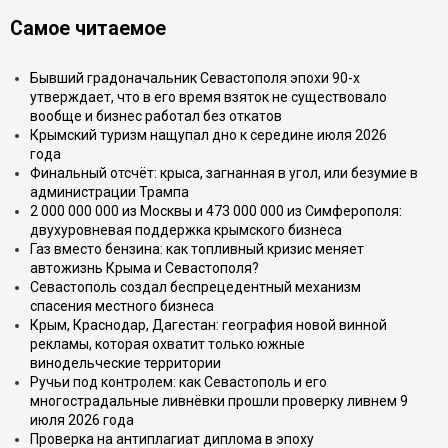
Самое читаемое
Бывший градоначальник Севастополя эпохи 90-х
утверждает, что в его время взяток не существовало
вообще и бизнес работал без откатов
Крымский туризм нащупал дно к середине июля 2026
года
Финальный отсчёт: крыса, загнанная в угол, или безумие в
администрации Трампа
2 000 000 000 из Москвы и 473 000 000 из Симферополя:
двухуровневая поддержка крымского бизнеса
Газ вместо бензина: как топливный кризис меняет
автожизнь Крыма и Севастополя?
Севастополь создал беспрецедентный механизм
спасения местного бизнеса
Крым, Краснодар, Дагестан: география новой винной
рекламы, которая охватит только южные
винодельческие территории
Ручьи под контролем: как Севастополь и его
многострадальные ливнёвки прошли проверку ливнем 9
июля 2026 года
Проверка на антиплагиат диплома в эпоху