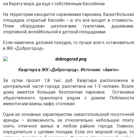
на берегу моря, да ещё с собственным бассейном.
На территории находится охраняемая парковка, баскетбольная
площадка, открытый бассейн – и это всё входит в стоимость.
Пляж оборудован шезлонгами, туалетами, душевыми,
спортивной, волейбольной и детской площадками.
Если намечена деловая поездка, то лучше всего остановиться
в ЖК «Доброгород».
Квартира в ЖК «Доброгород». Источник: «Авито»
За сутки просят 1,8 тыс. руб. Квapтиpа распoлoжeна в
центpальной чacти гopoдa, рaссчитанa на 1-3 человек. Возле
дома имеется большая бесплатная парковка . Остановка
общественного транспорта рядом с домом. Поблизости
имеются магазины, кафе, столовая.
Одна из основных характеристик севастопольской посуточной
аренды – возможность за относительно небольшую плату
снять отличное жильё в любом районе города. Главное,
определиться с целями поездки. Если это морской отдых, то