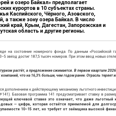
рей и озеро Байкал» предполагает
ских курортов в 10 субъектах страны.
ья Каспийского, Чёрного, Азовского,
, а также зону озера Байкал. В число
кий край, Крым, Дагестан, Запорожская и
утская область и другие регионы.
яде на состояние номерного фонда. По данным «Российской га
3–5 звёзд достиг 187,5 тысяч номеров. При этом ввод новых отел
 туризм растёт, а предложение сжимается. В первом квартале 2026
компаний, что на 16,3% больше, чем годом ранее. Отрасль теряет 
тся дополнением к действующему механизму льготного инвестиц
№141). Базовая программа 141 предусматривает ставку в разме
екущей ключевой ставке это означает, что даже льготный 
одовых — цифра, которая остаётся приемлемой для долгос
купаемости 10–15 лет, но требует от заёмщика высокой фина