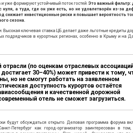
 и уже формируют устойчивый поток гостей.
Это важный фильтр: 
с нуля, а туда, где он уже есть, но не удовлетворён из-за де
од снижает инвестиционные риски и повышает вероятность тог
ого сезона.
и. Высокая ключевая ставка ЦБ делает даже льготные кредиты д
ых подрядчиков в курортных регионах, особенно в Крыму и на Д
 отрасли (по оценкам отраслевых ассоциаций
 достигает 30–40%) может привести к тому, ч
ы, но не смогут работать на заявленном
истическая доступность курортов остаётся
авиасообщения и качественной дорожной
овременный отель не сможет загрузиться.
ски будут обсуждаться открыто. Деловая программа форума вк
анкт-Петербург как город-организатор заинтересован в том,