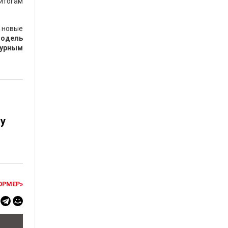
итогам
а новые
модель
турным
ду
ОРМЕР»