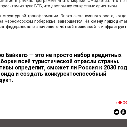
звития в рамках программы «Пять морей». Ожидается, что по 
проектам из пула ВТБ, что даст рынку конкретные ориентиры.
у структурной трансформации. Эпоха экстенсивного роста, когд
 на Черноморском побережье, завершается.
На смену приходит 
ов федерального значения с чёткой привязкой к инфраструк
о Байкал» — это не просто набор кредитных
сборки всей туристической отрасли страны.
ативы определит, сможет ли Россия к 2030 го
онда и создать конкурентоспособный
дукт.
«ИНФ