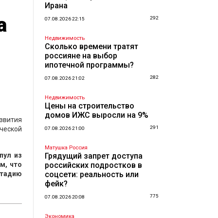
Ирана
а
292
07.08.2026 22:15
Недвижимость
Сколько времени тратят
россияне на выбор
ипотечной программы?
282
07.08.2026 21:02
Недвижимость
Цены на строительство
домов ИЖС выросли на 9%
звития
291
ической
07.08.2026 21:00
Матушка Россия
пул из
Грядущий запрет доступа
м, что
российских подростков в
стадию
соцсети: реальность или
фейк?
775
07.08.2026 20:08
Экономика