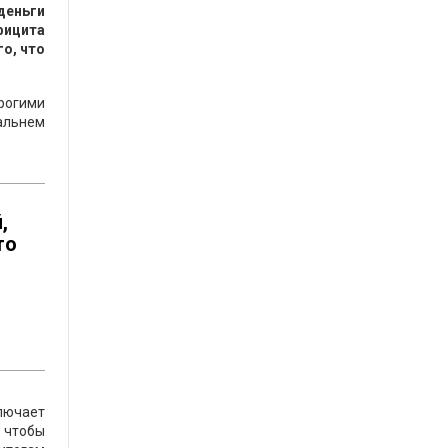
деньги
фицита
о, что
орогими
альнем
,
то
лючает
 чтобы