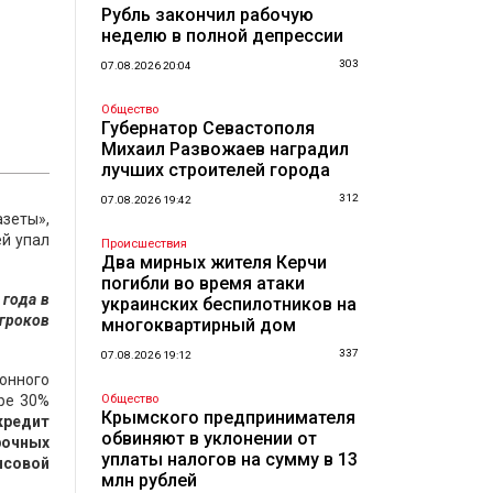
Рубль закончил рабочую
неделю в полной депрессии
303
07.08.2026 20:04
Общество
Губернатор Севастополя
Михаил Развожаев наградил
лучших строителей города
312
07.08.2026 19:42
зеты»,
ей упал
Происшествия
Два мирных жителя Керчи
погибли во время атаки
 года в
украинских беспилотников на
игроков
многоквартирный дом
337
07.08.2026 19:12
ионного
ре 30%
Общество
Крымского предпринимателя
кредит
обвиняют в уклонении от
рочных
уплаты налогов на сумму в 13
нсовой
млн рублей