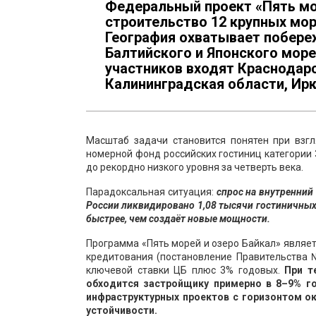
Федеральный проект «Пять мо
строительство 12 крупных мор
География охватывает побереж
Балтийского и Японского морей
участников входят Краснодарс
Калининградская области, Ирк
Масштаб задачи становится понятен при взгл
номерной фонд российских гостиниц категории 
до рекордно низкого уровня за четверть века.
Парадоксальная ситуация:
спрос на внутренний
России ликвидировано 1,08 тысячи гостиничных 
быстрее, чем создаёт новые мощности.
Программа «Пять морей и озеро Байкал» являе
кредитования (постановление Правительства 
ключевой ставки ЦБ плюс 3% годовых.
При т
обходится застройщику примерно в 8–9% г
инфраструктурных проектов с горизонтом о
устойчивости.