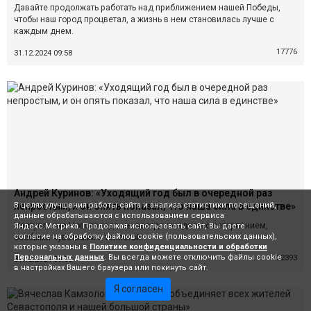
Давайте продолжать работать над приближением нашей Победы,
чтобы наш город процветал, а жизнь в нем становилась лучше с
каждым днем.
17776
31.12.2024 09:58
Андрей Куринов: «Уходящий год был в очередной раз
В целях улучшения работы сайта и анализа статистики посещений,
непростым, и он опять показал, что наша сила в единстве»
данные обрабатываются с использованием сервиса
Наступление Нового года мы всегда ожидаем с нетерпением,
Яндекс.Метрика. Продолжая использовать сайт, Вы даете
согласие на обработку файлов cookie (пользовательских данных),
особыми чувствами и теплотой.
которые указаны в
Политике конфиденциальности и обработки
Персональных данных
. Вы всегда можете отключить файлы cookie
22393
31.12.2024 09:53
в настройках Вашего браузера или покинуть сайт.
Я согласен