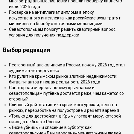
многострадальные ливнёвки прошли проверку ливнем 9
июля 2026 года
Проверка на антиплагиат диплома в эпоху
искусственного интеллекта: как российские вузы тратят
миллионы на борьбу с ветряными мельницами
Севастопольцам помогут решить квартирный вопрос:
условия для получения поддержки
Выбор редакции
Ресторанный апокалипсис в России: почему 2026 год стал
худшим за четверть века
Кто рулит на крымском рынке элитной недвижимости:
битва гигантов и новая реальность 2026 года
Санаторная очередь: почему крымчанам и
севастопольцам путёвка достаётся реже, чем кажется со
стороны?
Сливовый рай: статистика крымского урожая, цены на
рынках, переработка на полуострове и рецепт варенья
«Только для достройки»: в Крыму готовят меру, которой
никогда не было в России
«Тихие убийцы» и спасение в субботу: как
севастопольские «Дни здоровья» меняют жизни людей