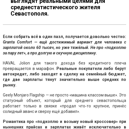
выглядят реальными целями для
среднестатистического жителя
Севастополя.
Если собрать всё в один пазл, получается довольно честно:
Granta Comfort — ещё достижимый вариант для человека с
зарплатой около 60 тысяч, но уже тяжёлый. Не про «подкоплю
за пару лет», а про долгую и скучную дисциплину.
HAVAL Jolion для такого дохода без кредитного плеча
превращается в марафон.
Реальные покупатели либо берут
автокредит, либо заходят в сделку на семейный бюджет,
где две зарплаты тянут значительно выше средних по
рынку.
Geely Monjaro Flagship — не просто «машина классом выше». Это
статусный объект, который для среднего севастопольца
работает только в связке «продал что‑то крупное, принёс
солидный аванс и сверху ещё добавил».
Романтика про «подкоплю и возьму новый кроссовер» при
нынешних прайсах и зарплатах живёт исключительно в