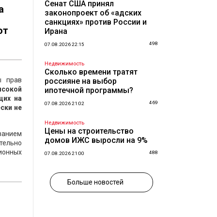
Сенат США принял
а
законопроект об «адских
санкциях» против России и
от
Ирана
498
07.08.2026 22:15
Недвижимость
Сколько времени тратят
ы прав
россияне на выбор
ысокой
ипотечной программы?
щих на
469
07.08.2026 21:02
ски не
Недвижимость
Цены на строительство
ованием
домов ИЖС выросли на 9%
тельно
ионных
488
07.08.2026 21:00
Больше новостей