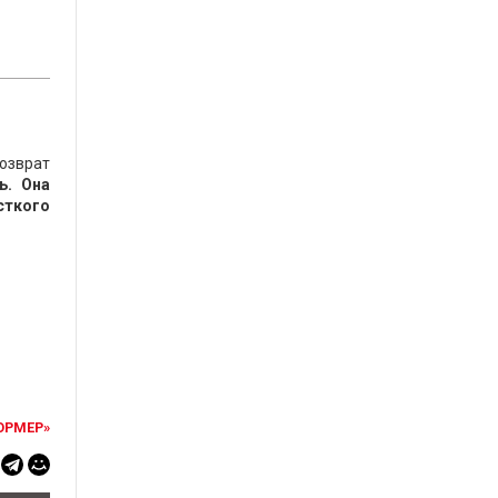
возврат
ь. Она
сткого
ОРМЕР»