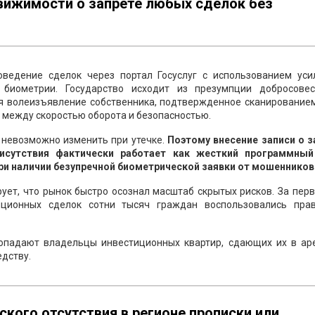
вижимости о запрете любых сделок без
оведение сделок через портал Госуслуг с использованием уси
биометрии. Государство исходит из презумпции добросовес
я волеизъявление собственника, подтвержденное сканированием
 между скоростью оборота и безопасностью.
, невозможно изменить при утечке.
Поэтому внесение записи о з
рисутствия фактически работает как жесткий программный
ри наличии безупречной биометрической заявки от мошенников
ует, что рынок быстро осознал масштаб скрытых рисков. За пер
нционных сделок сотни тысяч граждан воспользовались пра
опадают владельцы инвестиционных квартир, сдающих их в аре
дству.
кого отсутствия в регионе прописки или