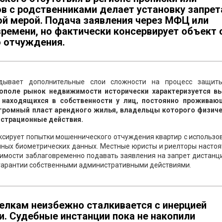
в с родственниками делает установку запрет
ой мерой. Подача заявления через МФЦ или
ремени, но фактически консервирует объект 
 отчуждения.
адывает дополнительные слои сложности на процесс защит
ополе рынок недвижимости исторически характеризуется в
 находящихся в собственности у лиц, постоянно проживаю
огромный пласт арендного жилья, владельцы которого физиче
истрационные действия.
ксирует попытки мошеннического отчуждения квартир с использ
нных биометрических данных. Местные юристы и риелторы настоя
имости заблаговременно подавать заявления на запрет дистанц
 гарантии собственными административными действиями.
елкам неизбежно сталкивается с инерцией
. Судебные инстанции пока не накопили