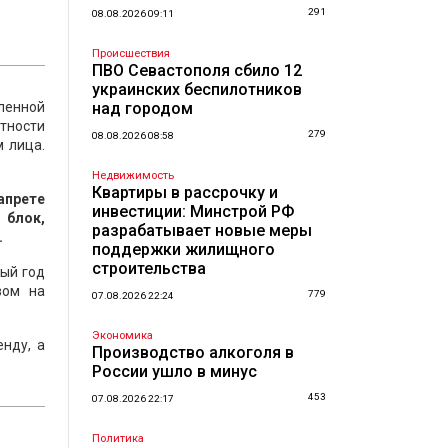
291
08.08.2026 09:11
Происшествия
ПВО Севастополя сбило 12
украинских беспилотников
ленной
над городом
тности
279
08.08.2026 08:58
 лица.
Недвижимость
Квартиры в рассрочку и
апрете
инвестиции: Минстрой РФ
 блок,
разрабатывает новые меры
.
поддержки жилищного
строительства
вый год
вом на
779
07.08.2026 22:24
Экономика
нду, а
Производство алкоголя в
России ушло в минус
453
07.08.2026 22:17
Политика