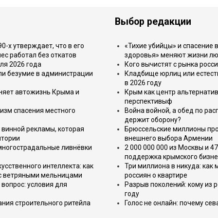
Выбор редакции
-х утверждает, что в его
«Тихие убийцы» и спасение в
ес работал без откатов
здоровья» меняют жизни л
ля 2026 года
Кого вычистят с рынка росс
или безумие в администрации
Кладбище юрлиц или естест
в 2026 году
еняет автожизнь Крыма и
Крым как центр альтернатив
перспективыф
изм спасения местного
Война войной, а обед по ра
держит оборону?
 винной рекламы, которая
Брюссельские миллионы про
итории
внешнего выбора Армении
 многострадальные ливнёвки
2 000 000 000 из Москвы и 4
поддержка крымского бизне
усственного интеллекта: как
Три миллиона в никуда: как
 с ветряными мельницами
россиян о квартире
вопрос: условия для
Разрыв поколений: кому из р
году
ния строительного ритейла
Голос не онлайн: почему се