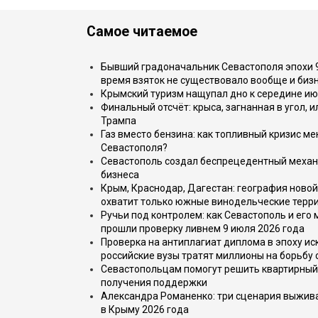
Самое читаемое
Бывший градоначальник Севастополя эпохи 90
время взяток не существовало вообще и бизн
Крымский туризм нащупал дно к середине ию
Финальный отсчёт: крыса, загнанная в угол, 
Трампа
Газ вместо бензина: как топливный кризис м
Севастополя?
Севастополь создал беспрецедентный механ
бизнеса
Крым, Краснодар, Дагестан: география новой
охватит только южные винодельческие терр
Ручьи под контролем: как Севастополь и его
прошли проверку ливнем 9 июля 2026 года
Проверка на антиплагиат диплома в эпоху иск
российские вузы тратят миллионы на борьбу
Севастопольцам помогут решить квартирный 
получения поддержки
Александра Романенко: три сценария выжива
в Крыму 2026 года