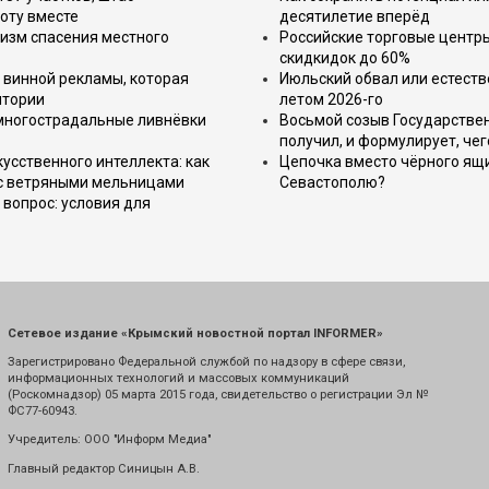
оту вместе
десятилетие вперёд
изм спасения местного
Российские торговые центр
скидкидок до 60%
 винной рекламы, которая
Июльский обвал или естеств
итории
летом 2026-го
 многострадальные ливнёвки
Восьмой созыв Государствен
получил, и формулирует, чег
усственного интеллекта: как
Цепочка вместо чёрного ящи
 с ветряными мельницами
Севастополю?
вопрос: условия для
Сетевое издание «Крымский новостной портал INFORMER»
Зарегистрировано Федеральной службой по надзору в сфере связи,
информационных технологий и массовых коммуникаций
(Роскомнадзор) 05 марта 2015 года, свидетельство о регистрации Эл №
ФС77-60943.
Учредитель: ООО "Информ Медиа"
Главный редактор Синицын А.В.