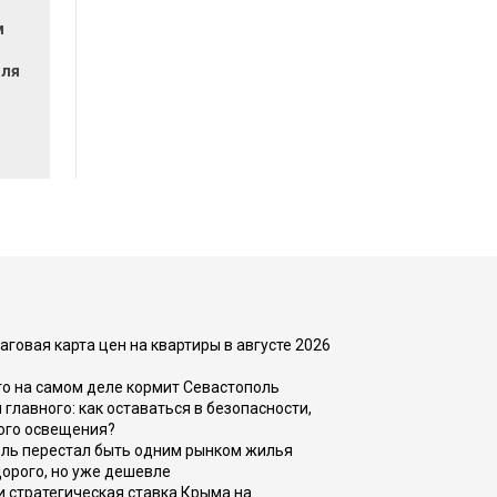
м
для
?
говая карта цен на квартиры в августе 2026
то на самом деле кормит Севастополь
главного: как оставаться в безопасности,
ого освещения?
оль перестал быть одним рынком жилья
дорого, но уже дешевле
и стратегическая ставка Крыма на