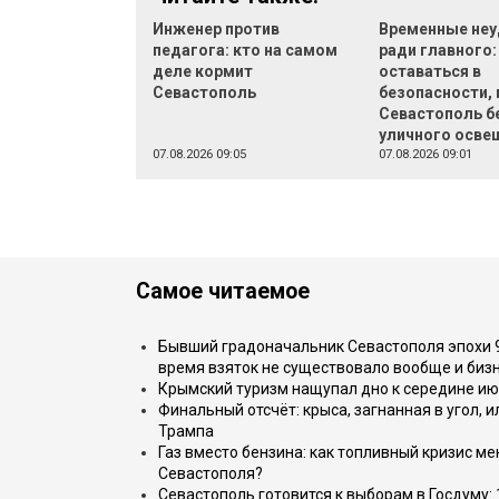
Инженер против
Временные неу
педагога: кто на самом
ради главного:
деле кормит
оставаться в
Севастополь
безопасности, 
Севастополь б
уличного осве
07.08.2026 09:05
07.08.2026 09:01
Самое читаемое
Бывший градоначальник Севастополя эпохи 90
время взяток не существовало вообще и бизн
Крымский туризм нащупал дно к середине ию
Финальный отсчёт: крыса, загнанная в угол, 
Трампа
Газ вместо бензина: как топливный кризис м
Севастополя?
Севастополь готовится к выборам в Госдуму: 