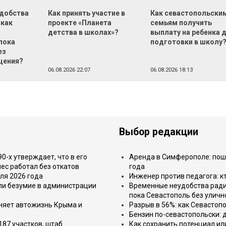
добства
Как принять участие в
Как севастопольски
 как
проекте «Планета
семьям получить
детства в школах»?
выплату на ребенка 
пока
подготовки в школу
ез
щения?
06.08.2026 22:07
06.08.2026 18:13
Выбор редакции
-х утверждает, что в его
Аренда в Симферополе: поша
ес работал без откатов
года
ля 2026 года
Инженер против педагога: к
или безумие в администрации
Временные неудобства ради 
пока Севастополь без уличн
еняет автожизнь Крыма и
Разрыв в 56%: как Севастоп
Бензин по-севастопольски: 
187 участков, штаб
Как сохранить потенциал ил