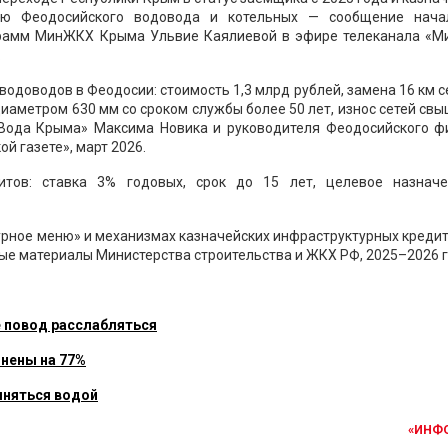
цию Феодосийского водовода и котельных — сообщение нача
грамм МинЖКХ Крыма Ульвие Каялиевой в эфире телеканала «Ми
.
одоводов в Феодосии: стоимость 1,3 млрд рублей, замена 16 км с
диаметром 630 мм со сроком службы более 50 лет, износ сетей св
«Вода Крыма» Максима Новика и руководителя Феодосийского ф
й газете», март 2026.
итов: ставка 3% годовых, срок до 15 лет, целевое назнач
рное меню» и механизмах казначейских инфраструктурных кредит
е материалы Министерства строительства и ЖКХ РФ, 2025–2026 г
не повод расслабляться
нены на 77%
няться водой
«ИНФ