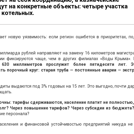
ут на конкретные объекты: четыре участка
 котельных.
ает новую уязвимость: если регион ошибется в приоритетах, по
миллиарда рублей направляют на замену 16 километров магистр
рии фиксируются чаще, чем в других филиалах «Воды Крыма».
 630 миллиметров прослужит более пятидесяти лет. 
ть порочный круг: старая труба — постоянные аварии — экст
диты выдаются под 3% годовых на 15 лет. Это выгодно, почти да
ащать.
очны: тарифы сдерживаются, население платит не полностью,
долг? Через повышение тарифов? Через субсидии из бюджета
ние персонала?
аселения и финансовой устойчивостью предприятий никуда не 