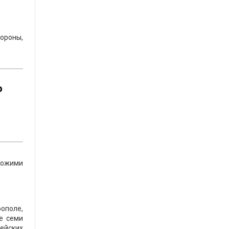
ороны,
о
хожими
ополе,
е семи
чейских