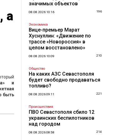
значимых объектов
 а
196
08.08.2026 10:16
Экономика
Вице-премьер Марат
Хуснуллин: «Движение по
трассе «Новороссия» в
целом восстановлено»
210
08.08.2026 10:09
Общество
На каких АЗС Севастополя
который
будет свободно продаваться
ма» и
топливо?
жетная
221
о быть
08.08.2026 09:11
Происшествия
ПВО Севастополя сбило 12
украинских беспилотников
над городом
214
08.08.2026 08:58