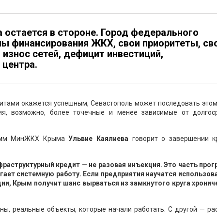
а остается в стороне. Город федерального
мы финансирования ЖКХ, свои приоритеты, св
 износ сетей, дефицит инвестиций,
 центра.
итами окажется успешным, Севастополь может последовать этом
ия, возможно, более точечные и менее зависимые от долгос
рамм МинЖКХ Крыма
Ульвие Каялиева
говорит о завершении к
фраструктурный кредит — не разовая инъекция. Это часть про
ает системную работу. Если предприятия научатся использова
ции, Крым получит шанс вырваться из замкнутого круга хронич
ны, реальные объекты, которые начали работать. С другой — р