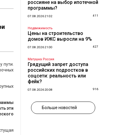
россияне на выбор ипотечной
программы?
411
07.08.2026 21:02
ои
Недвижимость
Цены на строительство
домов ИЖС выросли на 9%
427
07.08.2026 21:00
Матушка Россия
Грядущий запрет доступа
у пути.
российских подростков в
рочных
соцсети: реальность или
фейк?
рупных
916
07.08.2026 20:08
граммы
Больше новостей
ть эти
еского
астущая