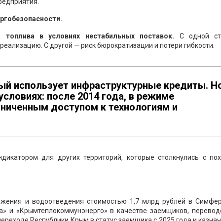
редприятия.
нергобезопасности.
 топлива в условиях нестабильных поставок.
С одной ст
реализацию. С другой — риск бюрократизации и потери гибкости.
рый использует инфраструктурные кредиты. Н
условиях: после 2014 года, в режиме
аниченным доступом к технологиям и
ндикатором для других территорий, которые столкнулись с по
жения и водоотведения стоимостью 1,7 млрд рублей в Симфер
а» и «Крымтеплокоммунэнерго» в качестве заемщиков, перевод
переходе Республики Крым в статус заемщика с 2025 года и казна