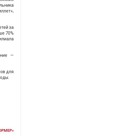
льника
ллет»,
етей за
ыше 70%
илиала
ение —
ов для
оды.
ОРМЕР»