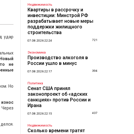
Недвижимость
Квартиры в рассрочку и
инвестиции: Минстрой РФ
разрабатывает новые меры
поддержки жилищного
строительства
д удар
721
07.08.2026 22:24
альных
Экономика
Производство алкоголя в
Новый
России ушло в минус
Это не
ренные
394
07.08.2026 22:17
Политика
ром. Но
Сенат США принял
законопроект об «адских
санкциях» против России и
 износ
Ирана
?
Через
437
07.08.2026 22:15
делся.
Недвижимость
Сколько времени тратят