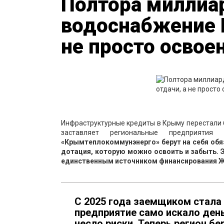
Полтора миллиар
водоснабжение 
не просто освое
Инфраструктурные кредиты в Крыму перестали 
заставляет региональные предприят
«Крымтеплокоммунэнерго» берут на себя обяз
дотация, которую можно освоить и забыть. Э
единственным источником финансирования Ж
С 2025 года заемщиком стала
предприятие само искало день
несло риски. Теперь регион бе