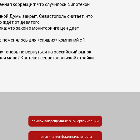
енная коррекция: что случилось с ипотекой
ной Думы закрыт. Севастополь считает, что
о ждёт от девятого
ка: что закон о мониторинге цен даёт
о поменялось для «спящих» компаний с 1
ому теперь не вернуться на российский рынок
или мало? Контекст севастопольской стройки
список запрещенных в РФ организаций
политика конфиденциальности