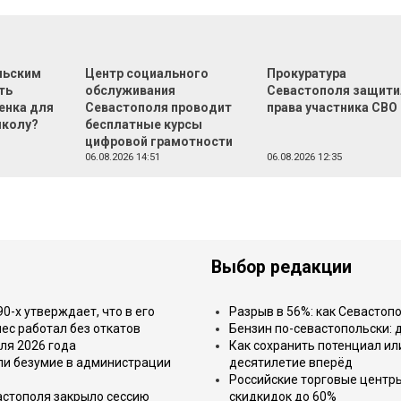
льским
Центр социального
Прокуратура
ть
обслуживания
Севастополя защити
енка для
Севастополя проводит
права участника СВО
школу?
бесплатные курсы
цифровой грамотности
06.08.2026 14:51
06.08.2026 12:35
Выбор редакции
-х утверждает, что в его
Разрыв в 56%: как Севастоп
ес работал без откатов
Бензин по-севастопольски: 
ля 2026 года
Как сохранить потенциал ил
или безумие в администрации
десятилетие вперёд
Российские торговые центр
астополя закрыло сессию
скидкидок до 60%