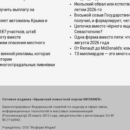
Июльский обвал или естеств
лучить выплату за
летом 2026-го
Восьмой созыв Государствен
еняет автожизнь Крыма и
получил, и формулирует, чег
Цепочка вместо чёрного ящи
187 участков, штаб
Севастополю?
оту вместе
Одна форма вместо пяти: чт
изм спасения местного
августа 2026 года
От Renault до McDonald's: к
 винной рекламы, которая
13 миллиардов — это много 
итории
 многострадальные ливнёвки
Сетевое издание «Крымский новостной портал INFORMER»
Зарегистрировано Федеральной службой по надзору в сфере связи,
информационных технологий и массовых коммуникаций
(Роскомнадзор) 05 марта 2015 года, свидетельство о регистрации Эл №
ФС77-60943.
Учредитель: ООО "Информ Медиа"