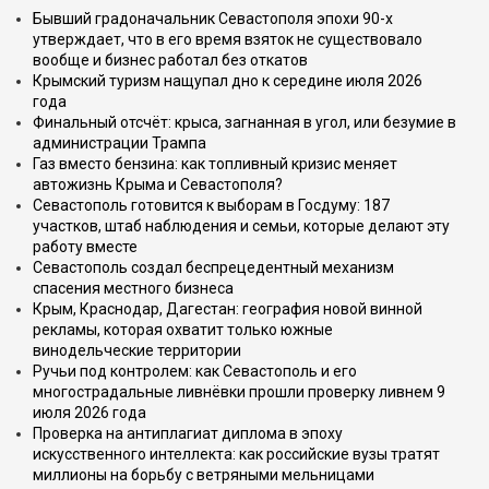
Бывший градоначальник Севастополя эпохи 90-х
утверждает, что в его время взяток не существовало
вообще и бизнес работал без откатов
Крымский туризм нащупал дно к середине июля 2026
года
Финальный отсчёт: крыса, загнанная в угол, или безумие в
администрации Трампа
Газ вместо бензина: как топливный кризис меняет
автожизнь Крыма и Севастополя?
Севастополь готовится к выборам в Госдуму: 187
участков, штаб наблюдения и семьи, которые делают эту
работу вместе
Севастополь создал беспрецедентный механизм
спасения местного бизнеса
Крым, Краснодар, Дагестан: география новой винной
рекламы, которая охватит только южные
винодельческие территории
Ручьи под контролем: как Севастополь и его
многострадальные ливнёвки прошли проверку ливнем 9
июля 2026 года
Проверка на антиплагиат диплома в эпоху
искусственного интеллекта: как российские вузы тратят
миллионы на борьбу с ветряными мельницами