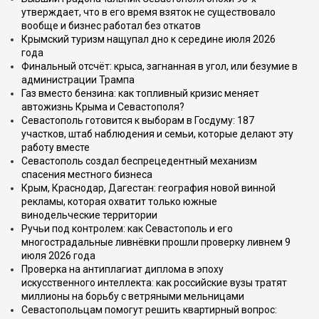
утверждает, что в его время взяток не существовало
вообще и бизнес работал без откатов
Крымский туризм нащупал дно к середине июля 2026
года
Финальный отсчёт: крыса, загнанная в угол, или безумие в
администрации Трампа
Газ вместо бензина: как топливный кризис меняет
автожизнь Крыма и Севастополя?
Севастополь готовится к выборам в Госдуму: 187
участков, штаб наблюдения и семьи, которые делают эту
работу вместе
Севастополь создал беспрецедентный механизм
спасения местного бизнеса
Крым, Краснодар, Дагестан: география новой винной
рекламы, которая охватит только южные
винодельческие территории
Ручьи под контролем: как Севастополь и его
многострадальные ливнёвки прошли проверку ливнем 9
июля 2026 года
Проверка на антиплагиат диплома в эпоху
искусственного интеллекта: как российские вузы тратят
миллионы на борьбу с ветряными мельницами
Севастопольцам помогут решить квартирный вопрос: