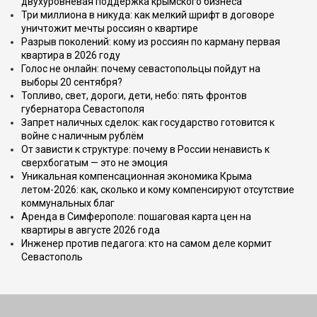
двухуровневая поддержка крымского бизнеса
Три миллиона в никуда: как мелкий шрифт в договоре
уничтожит мечты россиян о квартире
Разрыв поколений: кому из россиян по карману первая
квартира в 2026 году
Голос не онлайн: почему севастопольцы пойдут на
выборы 20 сентября?
Топливо, свет, дороги, дети, небо: пять фронтов
губернатора Севастополя
Запрет наличных сделок: как государство готовится к
войне с наличным рублём
От зависти к структуре: почему в России ненависть к
сверхбогатым — это не эмоция
Уникальная компенсационная экономика Крыма
летом-2026: как, сколько и кому компенсируют отсутствие
коммунальных благ
Аренда в Симферополе: пошаговая карта цен на
квартиры в августе 2026 года
Инженер против педагога: кто на самом деле кормит
Севастополь