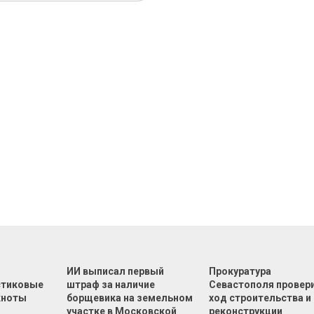
т
ИИ выписал первый
Прокуратура
стиковые
штраф за наличие
Севастополя провер
кноты
борщевика на земельном
ход строительства и
участке в Московской
реконструкции