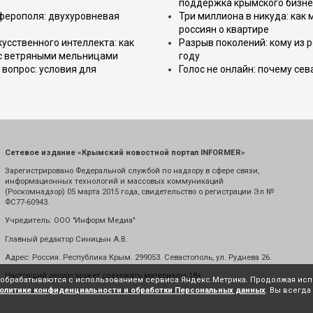
поддержка крымского бизне
имферополя: двухуровневая
Три миллиона в никуда: как
россиян о квартире
усственного интеллекта: как
Разрыв поколений: кому из р
 с ветряными мельницами
году
вопрос: условия для
Голос не онлайн: почему се
Сетевое издание «Крымский новостной портал INFORMER»
Зарегистрировано Федеральной службой по надзору в сфере связи,
информационных технологий и массовых коммуникаций
(Роскомнадзор) 05 марта 2015 года, свидетельство о регистрации Эл №
ФС77-60943.
Учредитель: ООО "Информ Медиа"
Главный редактор Синицын А.В.
Адрес: Россия. Республика Крым. 299053. Севастополь, ул. Руднева 26.
Настоящий ресурс может содержать материалы 18+
е обрабатываются с использованием сервиса Яндекс.Метрика. Продолжая испо
олитике конфиденциальности и обработки Персональных данных
. Вы всегда