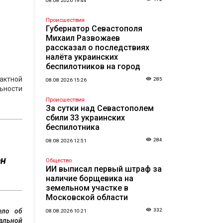
08.08.2026 19:44
Происшествия
Губернатор Севастополя
Михаил Развожаев
рассказал о последствиях
налёта украинских
беспилотников на город
актной
285
08.08.2026 15:26
льности
Происшествия
За сутки над Севастополем
сбили 33 украинских
беспилотника
284
08.08.2026 12:51
ен
Общество
ИИ выписал первый штраф за
наличие борщевика на
земельном участке в
Московской области
ело об
332
08.08.2026 10:21
альной