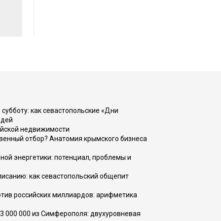
 субботу: как севастопольские «Дни
юдей
ийской недвижимости
венный отбор? Анатомия крымского бизнеса
ной энергетики: потенциал, проблемы и
списанию: как севастопольский общепит
тив российских миллиардов: арифметика
73 000 000 из Симферополя: двухуровневая