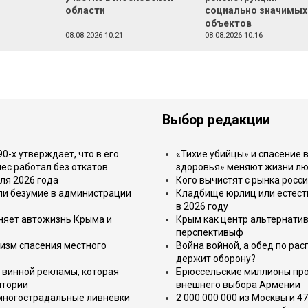
области
социально значимых
объектов
08.08.2026 10:21
08.08.2026 10:16
Выбор редакции
-х утверждает, что в его
«Тихие убийцы» и спасение в
ес работал без откатов
здоровья» меняют жизни л
ля 2026 года
Кого вычистят с рынка росс
или безумие в администрации
Кладбище юрлиц или естест
в 2026 году
еняет автожизнь Крыма и
Крым как центр альтернатив
перспективыф
изм спасения местного
Война войной, а обед по ра
держит оборону?
 винной рекламы, которая
Брюссельские миллионы про
итории
внешнего выбора Армении
 многострадальные ливнёвки
2 000 000 000 из Москвы и 4