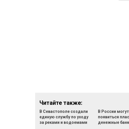
Читайте также:
В Севастополе создали
В России могу
единую службу по уходу
появиться пла
за реками и водоемами
денежные бан