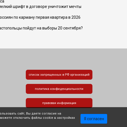
са
 мелкий шрифт в договоре уничтожит мечты
оссиян по карману первая квартира в 2026
вастопольцы пойдут на выборы 20 сентября?
список запрещенных в РФ организаций
политика конфиденциальности
правовая информация
льзовать сайт, Вы даете согласие на
 можете отключить файлы cookie в настройках
Я согласен