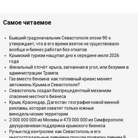
Самое читаемое
Бывший градоначальник Севастополя эпохи 90-х
утверждает, что в его время взяток не существовало
вообще и бизнес работал без откатов
Крымский туризм нащупал дно к середине июля 2026
года
Финальный отсчёт: крыса, загнанная в угол, или безумие в
администрации Трампа
Газ вместо бензина: как топливный кризис меняет
автожизнь Крыма и Севастополя?
Севастополь создал беспрецедентный механизм
спасения местного бизнеса
Крым, Краснодар, Дагестан: география новой винной
рекламы, которая охватит только южные
винодельческие территории
2 000 000 000 из Москвы и 473 000 000 из Симферополя:
двухуровневая поддержка крымского бизнеса
Ручьи под контролем: как Севастополь и его
многострадальные ливнёвки прошли проверку ливнем 9