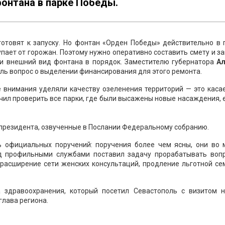
онтана в парке Победы.
 готовят к запуску. Но фонтан «Орден Победы» действительно в
упает от горожан. Поэтому нужно оперативно составить смету и з
и внешний вид фонтана в порядок. Заместителю губернатора
А
оль вопрос о выделении финансирования для этого ремонта.
 внимания уделяли качеству озеленения территорий — это каса
учил проверить все парки, где были высажены новые насаждения, 
президента, озвученные в Послании Федеральному собранию.
ь официальных поручений: поручения более чем ясны, они во 
ед профильными службами поставил задачу прорабатывать воп
 расширение сети женских консультаций, продление льготной с
 здравоохранения, который посетил Севастополь с визитом н
глава региона.