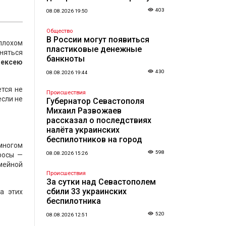
403
08.08.2026 19:50
Общество
В России могут появиться
 плохом
пластиковые денежные
аняться
банкноты
лексею
430
08.08.2026 19:44
ется не
Происшествия
если не
Губернатор Севастополя
Михаил Развожаев
рассказал о последствиях
налёта украинских
беспилотников на город
многом
598
08.08.2026 15:26
росы —
емейной
Происшествия
За сутки над Севастополем
сбили 33 украинских
а этих
беспилотника
520
08.08.2026 12:51