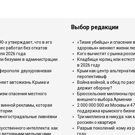
Выбор редакции
-х утверждает, что в его
«Тихие убийцы» и спасение в
ес работал без откатов
здоровья» меняют жизни л
ля 2026 года
Кого вычистят с рынка росс
или безумие в администрации
Кладбище юрлиц или естест
в 2026 году
имферополя: двухуровневая
Крым как центр альтернатив
перспективыф
еняет автожизнь Крыма и
Война войной, а обед по ра
держит оборону?
изм спасения местного
Брюссельские миллионы про
внешнего выбора Армении
 винной рекламы, которая
2 000 000 000 из Москвы и 4
итории
поддержка крымского бизне
 многострадальные ливнёвки
Три миллиона в никуда: как
россиян о квартире
усственного интеллекта: как
Разрыв поколений: кому из р
 с ветряными мельницами
году