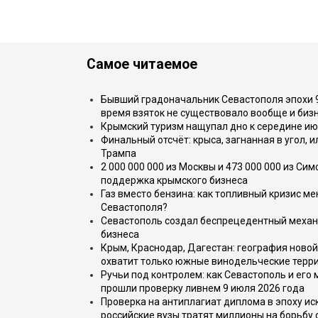
Самое читаемое
Бывший градоначальник Севастополя эпохи 90
время взяток не существовало вообще и бизн
Крымский туризм нащупал дно к середине ию
Финальный отсчёт: крыса, загнанная в угол, 
Трампа
2 000 000 000 из Москвы и 473 000 000 из С
поддержка крымского бизнеса
Газ вместо бензина: как топливный кризис м
Севастополя?
Севастополь создал беспрецедентный механ
бизнеса
Крым, Краснодар, Дагестан: география новой
охватит только южные винодельческие терр
Ручьи под контролем: как Севастополь и его
прошли проверку ливнем 9 июля 2026 года
Проверка на антиплагиат диплома в эпоху иск
российские вузы тратят миллионы на борьбу