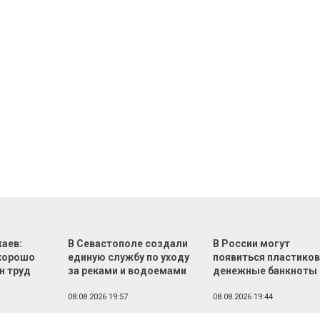
аев:
В Севастополе создали
В России могут
хорошо
единую службу по уходу
появиться пластико
н труд
за реками и водоемами
денежные банкноты
08.08.2026 19:57
08.08.2026 19:44