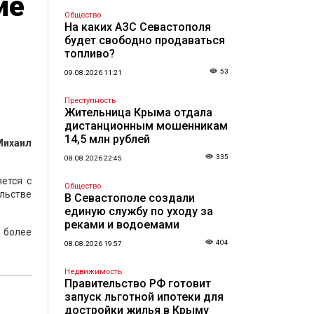
ие
Общество
На каких АЗС Севастополя
будет свободно продаваться
топливо?
53
09.08.2026 11:21
Преступность
Жительница Крыма отдала
дистанционным мошенникам
14,5 млн рублей
Михаил
335
08.08.2026 22:45
ется с
Общество
льстве
В Севастополе создали
единую службу по уходу за
реками и водоемами
 более
404
08.08.2026 19:57
Недвижимость
Правительство РФ готовит
запуск льготной ипотеки для
достройки жилья в Крыму