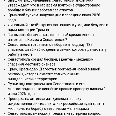
Бывший градоначальник Севастополя эпохи 90-х
утверждает, что в его время взяток не существовало
вообще и бизнес работал без откатов
Крымский туризм нащупал дно к середине июля 2026
года
Финальный отсчёт: крыса, загнанная в угол, или безумие в
администрации Трампа
Газ вместо бензина: как топливный кризис меняет
автожизнь Крыма и Севастополя?
Севастополь готовится к выборам в Госдуму: 187
участков, штаб наблюдения и семьи, которые делают эту
работу вместе
Севастополь создал беспрецедентный механизм
спасения местного бизнеса
Крым, Краснодар, Дагестан: география новой винной
рекламы, которая охватит только южные
винодельческие территории
Ручьи под контролем: как Севастополь и его
многострадальные ливнёвки прошли проверку ливнем 9
июля 2026 года
Проверка на антиплагиат диплома в эпоху
искусственного интеллекта: как российские вузы тратят
миллионы на борьбу с ветряными мельницами
Севастопольцам помогут решить квартирный вопрос: